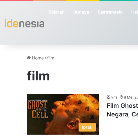
Sejarah
Budaya
Sastranesia
Hab
Home
/
film
film
vns
8 Mei 2
Film Ghost
Negara, Ce
Iptek