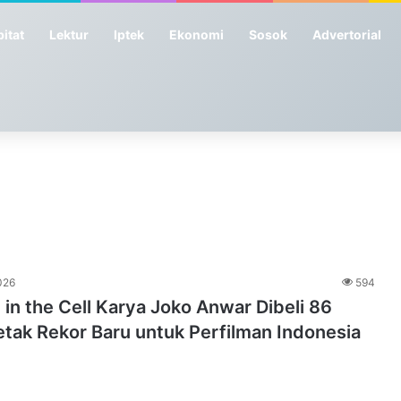
itat
Lektur
Iptek
Ekonomi
Sosok
Advertorial
026
594
 in the Cell Karya Joko Anwar Dibeli 86
tak Rekor Baru untuk Perfilman Indonesia