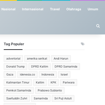
Nasional
Internasional
Travel
Olahraga
Umum
Se
Tag Populer
advertorial
amerika serikat
Andi Harun
Donald Trump
DPRD Kaltim
DPRD Samarinda
Gaza
idenesia.co
Indonesia
Israel
Kalimantan Timur
Kaltim
KPK
Pariwara
Pemkot Samarinda
Prabowo Subianto
Saefuddin Zuhri
Samarinda
Sri Puji Astuti