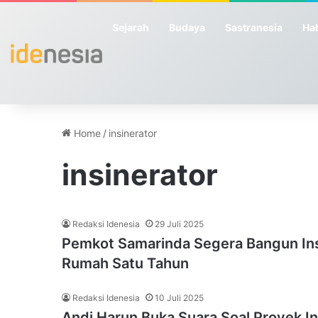
Sejarah
Budaya
Sastranesia
Hab
Home
/
insinerator
insinerator
Redaksi Idenesia
29 Juli 2025
Pemkot Samarinda Segera Bangun Ins
Rumah Satu Tahun
Redaksi Idenesia
10 Juli 2025
Andi Harun Buka Suara Soal Proyek In