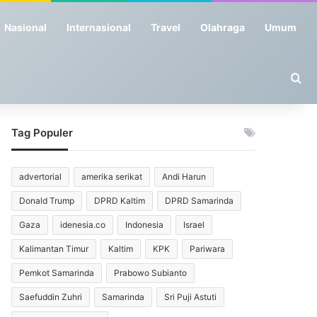
Nasional
Internasional
Travel
Olahraga
Umum
Se
Tag Populer
advertorial
amerika serikat
Andi Harun
Donald Trump
DPRD Kaltim
DPRD Samarinda
Gaza
idenesia.co
Indonesia
Israel
Kalimantan Timur
Kaltim
KPK
Pariwara
Pemkot Samarinda
Prabowo Subianto
Saefuddin Zuhri
Samarinda
Sri Puji Astuti