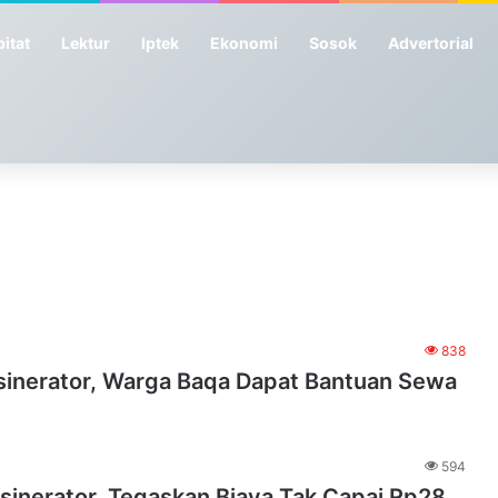
itat
Lektur
Iptek
Ekonomi
Sosok
Advertorial
838
inerator, Warga Baqa Dapat Bantuan Sewa
594
sinerator, Tegaskan Biaya Tak Capai Rp28