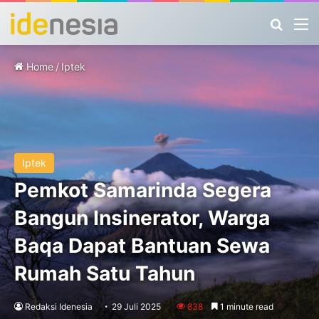
Search
M
Home
/
Iptek
Iptek
Pemkot Samarinda Segera
Bangun Insinerator, Warga
Baqa Dapat Bantuan Sewa
Rumah Satu Tahun
Redaksi Idenesia
29 Juli 2025
838
1 minute read