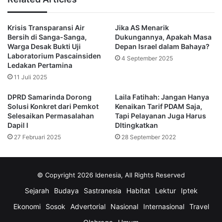
sosial ekonomi warga terdampak.
“Jika ada warga yang ingin tahu lebih lanjut soal rumah 
Krisis Transparansi Air
Jika AS Menarik
subsidi, kami minta langsung ke Disperkim, mereka siap 
Bersih di Sanga-Sanga,
Dukungannya, Apakah Masa
membantu. Ini bentuk akomodasi dari pemerintah,” 
Warga Desak Bukti Uji
Depan Israel dalam Bahaya?
lanjutnya.
Laboratorium Pascainsiden
4 September 2025
Ledakan Pertamina
Terkait keberatan sebagian warga yang merasa telah lama 
11 Juli 2025
tinggal di lahan tersebut, Aditya menegaskan bahwa 
berdasarkan status hukum, tanah tersebut merupakan aset 
DPRD Samarinda Dorong
Laila Fatihah: Jangan Hanya
negara dan dapat dimanfaatkan untuk kepentingan umum, 
Solusi Konkret dari Pemkot
Kenaikan Tarif PDAM Saja,
dalam hal ini pengelolaan sampah perkotaan.
Selesaikan Permasalahan
Tapi Pelayanan Juga Harus
Dapil I
DItingkatkan
“Kami tidak ingin memperdebatkan kebijakan masa lalu. 
27 Februari 2025
28 September 2022
Hari ini kami tegaskan, ini adalah lahan milik pemerintah. 
Kami berkewajiban menatanya untuk kepentingan 
bersama,” tegasnya.
© Copyright 2026 Idenesia, All Rights Reserved
Diketahui, nilai bantuan sewa rumah yang diberikan 
Sejarah
Budaya
Sastranesia
Habitat
Lektur
Iptek
kepada warga telah dihitung berdasarkan harga sewa rata-
Ekonomi
Sosok
Advertorial
Nasional
Internasional
Travel
rata di Kelurahan Baqa, yakni sekitar Rp9 juta per tahun. 
Bantuan tersebut diharapkan mampu meringankan beban 