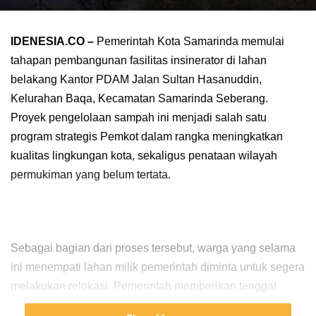
IDENESIA.CO –
Pemerintah Kota Samarinda memulai
tahapan pembangunan fasilitas insinerator di lahan
belakang Kantor PDAM Jalan Sultan Hasanuddin,
Kelurahan Baqa, Kecamatan Samarinda Seberang.
Proyek pengelolaan sampah ini menjadi salah satu
program strategis Pemkot dalam rangka meningkatkan
kualitas lingkungan kota, sekaligus penataan wilayah
permukiman yang belum tertata.
Sebagai bagian dari proses tersebut, warga yang selama
ini menempati lahan milik pemerintah diminta untuk segera
melakukan relokasi. Pemerintah memberikan tenggat
waktu selama satu bulan kepada warga untuk