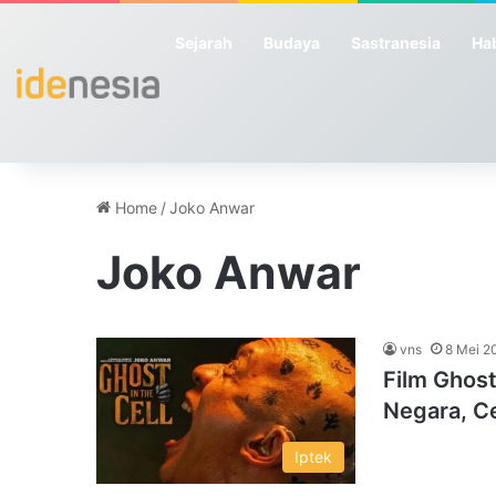
Sejarah
Budaya
Sastranesia
Hab
Home
/
Joko Anwar
Joko Anwar
vns
8 Mei 2
Film Ghost
Negara, Ce
Iptek