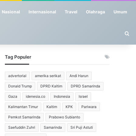
Nasional
Internasional
Travel
Olahraga
Umum
Se
Tag Populer
advertorial
amerika serikat
Andi Harun
Donald Trump
DPRD Kaltim
DPRD Samarinda
Gaza
idenesia.co
Indonesia
Israel
Kalimantan Timur
Kaltim
KPK
Pariwara
Pemkot Samarinda
Prabowo Subianto
Saefuddin Zuhri
Samarinda
Sri Puji Astuti