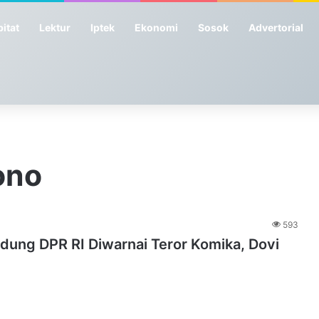
itat
Lektur
Iptek
Ekonomi
Sosok
Advertorial
ono
593
dung DPR RI Diwarnai Teror Komika, Dovi