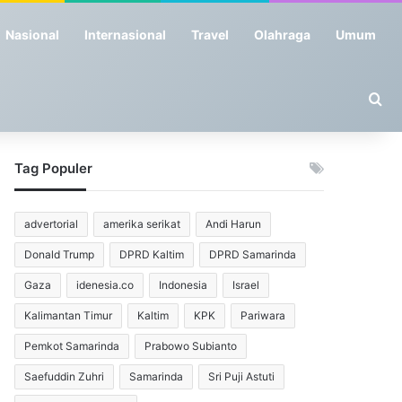
Nasional
Internasional
Travel
Olahraga
Umum
Se
Tag Populer
advertorial
amerika serikat
Andi Harun
Donald Trump
DPRD Kaltim
DPRD Samarinda
Gaza
idenesia.co
Indonesia
Israel
Kalimantan Timur
Kaltim
KPK
Pariwara
Pemkot Samarinda
Prabowo Subianto
Saefuddin Zuhri
Samarinda
Sri Puji Astuti