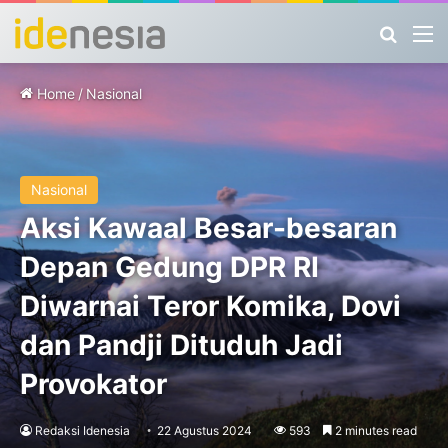
Search
M
Home
/
Nasional
Nasional
Aksi Kawaal Besar-besaran
Depan Gedung DPR RI
Diwarnai Teror Komika, Dovi
dan Pandji Dituduh Jadi
Provokator
Redaksi Idenesia
22 Agustus 2024
593
2 minutes read