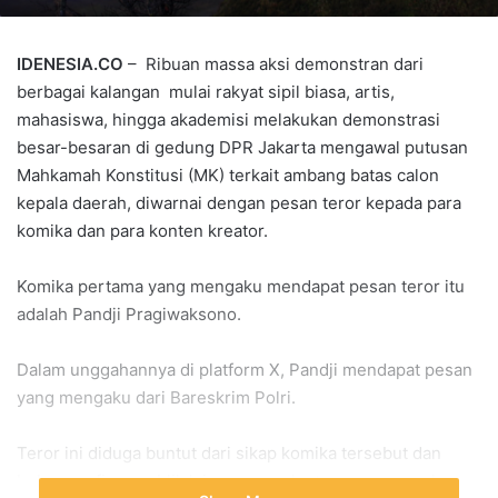
IDENESIA.CO
– Ribuan massa aksi demonstran dari
berbagai kalangan mulai rakyat sipil biasa, artis,
mahasiswa, hingga akademisi melakukan demonstrasi
besar-besaran di gedung DPR Jakarta mengawal putusan
Mahkamah Konstitusi (MK) terkait ambang batas calon
kepala daerah, diwarnai dengan pesan teror kepada para
komika dan para konten kreator.
Komika pertama yang mengaku mendapat pesan teror itu
adalah Pandji Pragiwaksono.
Dalam unggahannya di platform X, Pandji mendapat pesan
yang mengaku dari Bareskrim Polri.
Teror ini diduga buntut dari sikap komika tersebut dan
beberapa figur publik lainnya yang lantang menyuarakan