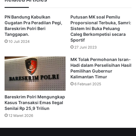
“Mohon segera datang ke kantor Bareskrim Jakarta Pusat
karena anda diduga sebagai penyebar aksi kekerasan dan
PN Bandung Kabulkan
Putusan MK soal Pemilu
unjuk rasa,” jelas Andovi lagi.
Gugatan Pra Peradilan Pegi,
Proporsional Terbuka, Samri:
Bareskrim Polri Beri
Sistem Ini Buka Peluang
Dalam video itu, Andovi lantas dengan cepat membantah
Tanggapan.
Caleg Berkompetisi secara
Sportif
bawah aksi yang diikutinya dari pagi tadi tidak melakukan
10 Juli 2024
27 Juni 2023
tindak kekerasan hanya sebatas aksi damai untuk
menyampaikan aspirasi.
MK Tolak Permohonan Isran-
Hadi dalam Perselisihan Hasil
Pemilihan Gubernur
“Tidak ada aksi kekerasan di sini. Kita di sini bangga sama
Kalimantan Timur
DPR karena mereka bisa meeting cepat-cepat,” ucap
6 Februari 2025
Andovi yang sedang bersama Komika Bintang Emon, dan
Aktivis Dandy Laksono.
Bareskrim Polri Mengungkap
Kasus Transaksi Emas Ilegal
Senilai Rp 25,9 Triliun
“Kita damai ya tuh, lihat tuh. Bukti ya… Jadi kepada nomor
12 Maret 2026
ini yang WhatsApp gua, nih lihat ya,” tutupnya.
Sementara itu, sejumlah musisi, komedian, hingga penulis