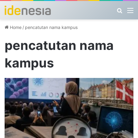
Search
M
Home
/
pencatutan nama kampus
pencatutan nama
kampus