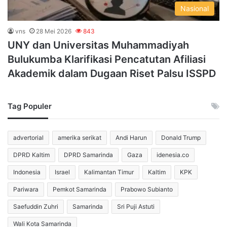
Nasional
vns
28 Mei 2026
843
UNY dan Universitas Muhammadiyah
Bulukumba Klarifikasi Pencatutan Afiliasi
Akademik dalam Dugaan Riset Palsu ISSPD
Tag Populer
advertorial
amerika serikat
Andi Harun
Donald Trump
DPRD Kaltim
DPRD Samarinda
Gaza
idenesia.co
Indonesia
Israel
Kalimantan Timur
Kaltim
KPK
Pariwara
Pemkot Samarinda
Prabowo Subianto
Saefuddin Zuhri
Samarinda
Sri Puji Astuti
Wali Kota Samarinda