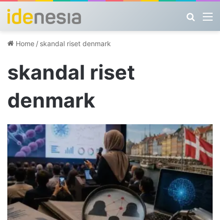
Search
M
Home
/
skandal riset denmark
skandal riset
denmark