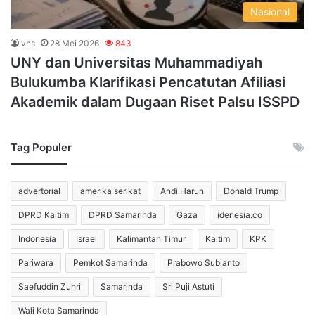
Nasional
vns
28 Mei 2026
843
UNY dan Universitas Muhammadiyah
Bulukumba Klarifikasi Pencatutan Afiliasi
Akademik dalam Dugaan Riset Palsu ISSPD
Tag Populer
advertorial
amerika serikat
Andi Harun
Donald Trump
DPRD Kaltim
DPRD Samarinda
Gaza
idenesia.co
Indonesia
Israel
Kalimantan Timur
Kaltim
KPK
Pariwara
Pemkot Samarinda
Prabowo Subianto
Saefuddin Zuhri
Samarinda
Sri Puji Astuti
Wali Kota Samarinda