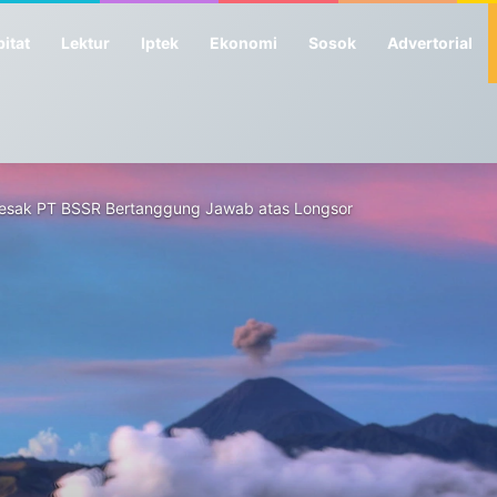
itat
Lektur
Iptek
Ekonomi
Sosok
Advertorial
Desak PT BSSR Bertanggung Jawab atas Longsor