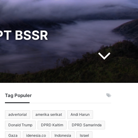
PT BSSR
Tag Populer
advertorial
amerika serikat
Andi Harun
Donald Trump
DPRD Kaltim
DPRD Samarinda
Gaza
idenesia.co
Indonesia
Israel