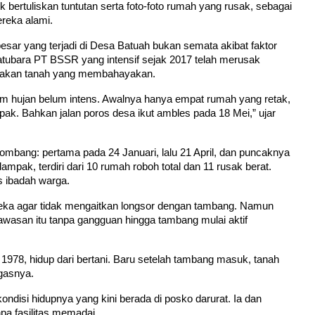
tuliskan tuntutan serta foto-foto rumah yang rusak, sebagai 
reka alami.
esar yang terjadi di Desa Batuah bukan semata akibat faktor 
tubara PT BSSR yang intensif sejak 2017 telah merusak 
erakan tanah yang membahayakan.
sim hujan belum intens. Awalnya hanya empat rumah yang retak, 
pak. Bahkan jalan poros desa ikut ambles pada 18 Mei,” ujar 
lombang: pertama pada 24 Januari, lalu 21 April, dan puncaknya 
pak, terdiri dari 10 rumah roboh total dan 11 rusak berat. 
as ibadah warga.
a agar tidak mengaitkan longsor dengan tambang. Namun 
asan itu tanpa gangguan hingga tambang mulai aktif 
 1978, hidup dari bertani. Baru setelah tambang masuk, tanah 
egasnya.
ndisi hidupnya yang kini berada di posko darurat. Ia dan 
pa fasilitas memadai.