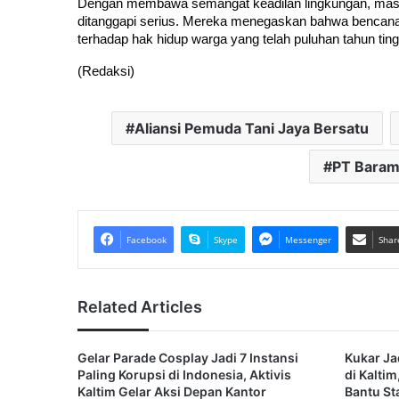
Dengan membawa semangat keadilan lingkungan, massa 
ditanggapi serius. Mereka menegaskan bahwa bencana in
terhadap hak hidup warga yang telah puluhan tahun tin
(Redaksi)
Aliansi Pemuda Tani Jaya Bersatu
PT Baram
Facebook
Skype
Messenger
Shar
Related Articles
Gelar Parade Cosplay Jadi 7 Instansi
Kukar J
Paling Korupsi di Indonesia, Aktivis
di Kalti
Kaltim Gelar Aksi Depan Kantor
Bantu St