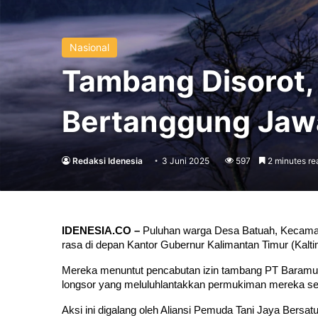
Nasional
Tambang Disorot,
Bertanggung Jaw
Redaksi Idenesia
3 Juni 2025
597
2 minutes re
IDENESIA.CO –
 Puluhan warga Desa Batuah, Kecamata
rasa di depan Kantor Gubernur Kalimantan Timur (Kalti
Mereka menuntut pencabutan izin tambang PT Baramul
longsor yang meluluhlantakkan permukiman mereka se
Aksi ini digalang oleh Aliansi Pemuda Tani Jaya Bersatu,