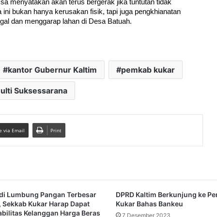
menyatakan akan terus bergerak jika tuntutan tidak 
i bukan hanya kerusakan fisik, tapi juga pengkhianatan 
ggal dan menggarap lahan di Desa Batuah.
kantor Gubernur Kaltim
pemkab kukar
ulti Suksessarana
e via Email
Print
adi Lumbung Pangan Terbesar
DPRD Kaltim Berkunjung ke P
m, Sekkab Kukar Harap Dapat
Kukar Bahas Bankeu
abilitas Kelanggan Harga Beras
7 Desember 2023