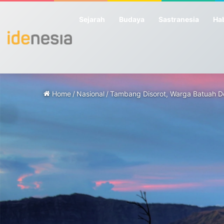
Sejarah
Budaya
Sastranesia
Hab
Home
/
Nasional
/
Tambang Disorot, Warga Batuah 