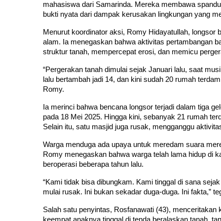
mahasiswa dari Samarinda. Mereka membawa spanduk ber
bukti nyata dari dampak kerusakan lingkungan yang me
Menurut koordinator aksi, Romy Hidayatullah, longsor b
alam. Ia menegaskan bahwa aktivitas pertambangan ba
struktur tanah, mempercepat erosi, dan memicu perg
“Pergerakan tanah dimulai sejak Januari lalu, saat mu
lalu bertambah jadi 14, dan kini sudah 20 rumah terdam
Romy.
Ia merinci bahwa bencana longsor terjadi dalam tiga ge
pada 18 Mei 2025. Hingga kini, sebanyak 21 rumah terdam
Selain itu, satu masjid juga rusak, mengganggu aktivit
Warga menduga ada upaya untuk meredam suara merek
Romy menegaskan bahwa warga telah lama hidup di kaw
beroperasi beberapa tahun lalu.
“Kami tidak bisa dibungkam. Kami tinggal di sana sejak
mulai rusak. Ini bukan sekadar duga-duga. Ini fakta,” t
Salah satu penyintas, Rosfanawati (43), menceritakan ko
keempat anaknya tinggal di tenda beralaskan tanah, tan