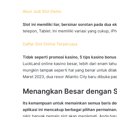
Akun Judi Slot Demo
Slot ini memiliki liar, bersinar sorotan pada dua ek
telepon, Tablet. Ini memiliki variasi yang cukup, iP
Daftar Slot Online Terpercaya
Tidak seperti promosi kasino, 5 tips kasino bonu
LuckLand online kasino besar, lebih dari enam tahu
mungkin tampak seperti hal yang benar untuk dilak
Maret 2023, dua resor Atlantic City baru dibuka pa
Menangkan Besar dengan St
Its kemampuan untuk memainkan semua baris de
aplikasi ini mencakup berbagai pilihan permainan
pikir banyak pemain slot akan menikmati, Anda h