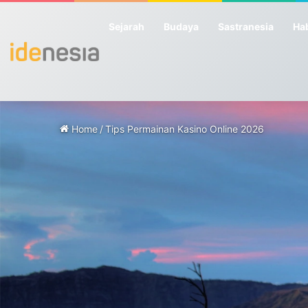
Sejarah
Budaya
Sastranesia
Hab
Home
/
Tips Permainan Kasino Online 2026