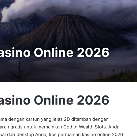
asino Online 2026
asino Online 2026
ama dengan kartun yang jelas 2D ditambah dengan
aran gratis untuk memainkan God of Wealth Slots. Anda
l dari desktop Anda, tips permainan kasino online 2026