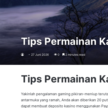
Tips Permainan K
27 Juni 2026
0
2 minutes read
Tips Permainan K
Yakinlah pengalaman gaming pikiran-meniup terut
antarmuka yang ramah, Anda akan diberikan 20 put
dapat membuat deposito kasino menggunakan Paypa