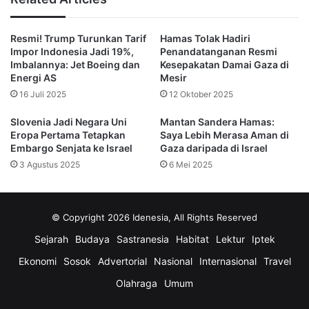
kemenangan. Terima saja,” kata Trump kepada Netanyahu, 
seperti dikutip pejabat AS yang mengetahui isi percakapan 
Resmi! Trump Turunkan Tarif
Hamas Tolak Hadiri
Impor Indonesia Jadi 19%,
Penandatanganan Resmi
tersebut.
Imbalannya: Jet Boeing dan
Kesepakatan Damai Gaza di
Energi AS
Mesir
Meski pada Sabtu malam pihak Israel mencoba meredam 
16 Juli 2025
12 Oktober 2025
ketegangan dengan menyatakan bahwa Netanyahu dan Trump 
Slovenia Jadi Negara Uni
Mantan Sandera Hamas:
sepenuhnya sejalan, sumber pemerintah AS mengonfirmasi 
Eropa Pertama Tetapkan
Saya Lebih Merasa Aman di
Embargo Senjata ke Israel
Gaza daripada di Israel
bahwa percakapan Jumat itu berlangsung tegang dan Trump 
3 Agustus 2025
6 Mei 2025
terlihat kesal.
Trump sebelumnya mendesak Israel untuk menghentikan 
© Copyright 2026 Idenesia, All Rights Reserved
serangan militernya di Jalur Gaza. Ia juga mengusulkan agar 
Sejarah
Budaya
Sastranesia
Habitat
Lektur
Iptek
Hamas membebaskan seluruh sandera yang tersisa dalam 
Ekonomi
Sosok
Advertorial
Nasional
Internasional
Travel
waktu 72 jam setelah Israel menangguhkan operasi militer dan 
Olahraga
Umum
menarik pasukan ke garis yang telah disepakati.