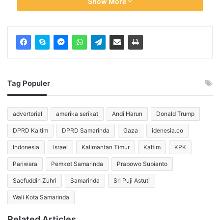
Show More
setelah Hamas mengumumkan kesediaannya membebaskan
seluruh sandera sebagai bagian dari proposal yang difasilitasi
Amerika Serikat. Meski Hamas belum menyatakan akan
melucuti senjatanya, Al Arabiya pada Minggu (5/10/2025)
melaporkan bahwa kelompok perlawanan Palestina itu sedang
mempersiapkan langkah ke arah tersebut.
Tag Populer
Trump menilai perkembangan tersebut sebagai peluang besar 
menuju gencatan senjata. Ia langsung menelepon Netanyahu 
advertorial
amerika serikat
Andi Harun
Donald Trump
untuk membahasnya. Namun, respons Netanyahu justru 
DPRD Kaltim
DPRD Samarinda
Gaza
idenesia.co
bernada skeptis. Menurut sumber Axios, Netanyahu menyebut 
Indonesia
Israel
Kalimantan Timur
Kaltim
KPK
langkah Hamas itu tidak ada artinya dan bukan sesuatu yang 
Pariwara
Pemkot Samarinda
Prabowo Subianto
perlu dirayakan.
Saefuddin Zuhri
Samarinda
Sri Puji Astuti
Pernyataan ini membuat Trump naik pitam. 
Wali Kota Samarinda
“Saya tidak tahu kenapa kau selalu negatif sialan. Ini 
Related Articles