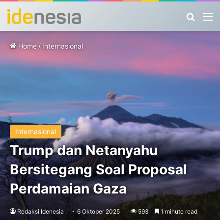
Search
M
Home
/
Internasional
Internasional
Trump dan Netanyahu
Bersitegang Soal Proposal
Perdamaian Gaza
Redaksi Idenesia
6 Oktober 2025
593
1 minute read