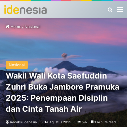
Search
M
Home
/
Nasional
Nasional
Wakil Wali Kota Saefuddin
Zuhri Buka Jambore Pramuka
2025: Penempaan Disiplin
dan Cinta Tanah Air
Redaksi Idenesia
14 Agustus 2025
597
1 minute read