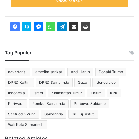
Show More
“Gerakan Pramuka terbukti membentuk generasi muda 
yang berakhlak mulia, disiplin, mandiri, dan cinta tanah 
air,” katanya.
Ia menegaskan bahwa Pramuka berfungsi sebagai 
Tag Populer
lembaga pendidikan nonformal yang sangat efektif 
advertorial
amerika serikat
Andi Harun
Donald Trump
dalam menanamkan nilai-nilai luhur dan semangat 
DPRD Kaltim
DPRD Samarinda
Gaza
idenesia.co
kebangsaan. 
Indonesia
Israel
Kalimantan Timur
Kaltim
KPK
“Tak hanya membangun rasa nasionalisme, tetapi juga 
Pariwara
Pemkot Samarinda
Prabowo Subianto
menumbuhkan kebanggaan terhadap Indonesia, 
Saefuddin Zuhri
Samarinda
Sri Puji Astuti
memupuk semangat patriotik, dan menjaga 
Wali Kota Samarinda
keberagaman budaya,” ungkap Saefuddin Zuhri.
Related Articles