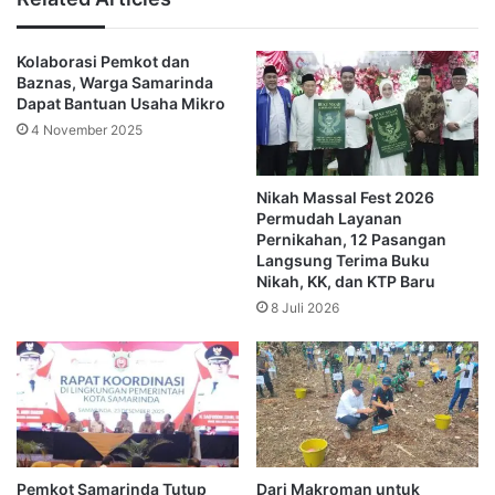
Peringatan Hari Pramuka tahun ini terasa lebih 
Kolaborasi Pemkot dan
Baznas, Warga Samarinda
istimewa karena dipadukan dengan pelaksanaan 
Dapat Bantuan Usaha Mikro
Jambore Tingkat Cabang. Kegiatan ini bukan sekadar 
4 November 2025
ajang berkemah biasa, melainkan wadah komprehensif 
Nikah Massal Fest 2026
untuk pembentukan watak, pelatihan kepemimpinan, 
Permudah Layanan
Pernikahan, 12 Pasangan
kemandirian, keberanian, serta menanamkan jiwa 
Langsung Terima Buku
Nikah, KK, dan KTP Baru
sosial pada setiap peserta.
8 Juli 2026
“Saya percaya melalui jambore ini, para Pramuka akan 
memperoleh pengalaman berharga, belajar bekerja 
sama, saling menghormati, dan membentuk 
persahabatan yang kuat,” ujarnya.
Pemkot Samarinda Tutup
Dari Makroman untuk