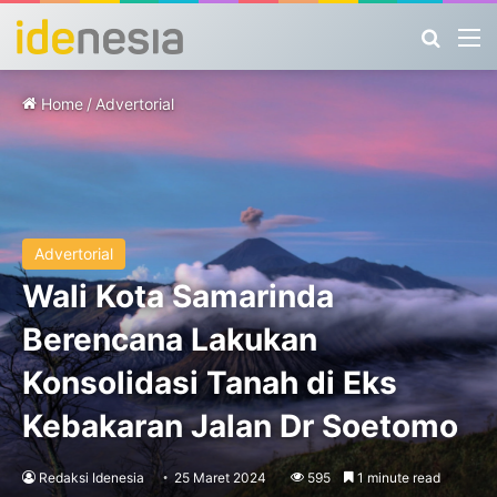
Search
M
Home
/
Advertorial
Advertorial
Wali Kota Samarinda
Berencana Lakukan
Konsolidasi Tanah di Eks
Kebakaran Jalan Dr Soetomo
Redaksi Idenesia
25 Maret 2024
595
1 minute read