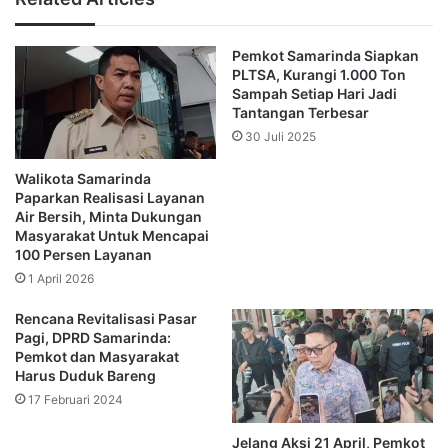
tanah dahulu. Program konsolidasi tanah oleh BPN, jadi
pemilik lahan yang memiliki lahan di sana akan diberikan
Pemkot Samarinda Siapkan
sertifikat gratis, kemudian rumahnya akan direnovasi di
PLTSA, Kurangi 1.000 Ton
sana,” jelasnya.
Sampah Setiap Hari Jadi
Tantangan Terbesar
Andi Harun menyampaikan, karena di sana merupakan
30 Juli 2025
kawasan kumuh dan tidak teratur antara satu rumah
Walikota Samarinda
dengan rumah lainnya dan hampir tidak ada jarak.
Paparkan Realisasi Layanan
Air Bersih, Minta Dukungan
Hal ini diharapkan dapat disambut baik oleh masyarakat
Masyarakat Untuk Mencapai
100 Persen Layanan
khususnya warga yang terdampak kebakaran tersebut.
1 April 2026
“Kita akan bikin satu pilot project penataan kawasan,
Rencana Revitalisasi Pasar
sekaligus konsolidasi tanah, penataan kawasannya dengan
Pagi, DPRD Samarinda:
Pemkot dan Masyarakat
membangunkan rumah dengan tipe 36 oleh Pemkot
Harus Duduk Bareng
melalui Dinas Perumahan dan Kawasan Permukiman
17 Februari 2024
(Perkim), dan konsolidasi tanahnya akan dilakukan oleh
BPN,” tutupnya.
Jelang Aksi 21 April, Pemkot