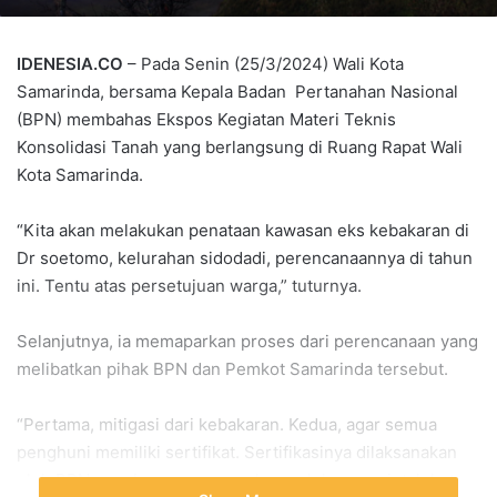
IDENESIA.CO
– Pada Senin (25/3/2024) Wali Kota
Samarinda, bersama Kepala Badan Pertanahan Nasional
(BPN) membahas Ekspos Kegiatan Materi Teknis
Konsolidasi Tanah yang berlangsung di Ruang Rapat Wali
Kota Samarinda.
“Kita akan melakukan penataan kawasan eks kebakaran di
Dr soetomo, kelurahan sidodadi, perencanaannya di tahun
ini. Tentu atas persetujuan warga,” tuturnya.
Selanjutnya, ia memaparkan proses dari perencanaan yang
melibatkan pihak BPN dan Pemkot Samarinda tersebut.
“Pertama, mitigasi dari kebakaran. Kedua, agar semua
penghuni memiliki sertifikat. Sertifikasinya dilaksanakan
oleh BPN, pembangunan rumahnya oleh pemerintah kota.