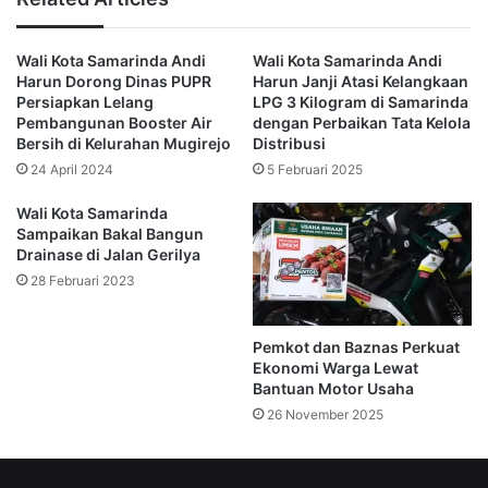
Dan secara kebetulan Pemkot Samarinda juga telah
Wali Kota Samarinda Andi
Wali Kota Samarinda Andi
memasukan rencana tersebut ke dalam Rencana Detail
Harun Dorong Dinas PUPR
Harun Janji Atasi Kelangkaan
Tata Ruang (RDTR) Kota Samarinda.
Persiapkan Lelang
LPG 3 Kilogram di Samarinda
Pembangunan Booster Air
dengan Perbaikan Tata Kelola
Bersih di Kelurahan Mugirejo
Distribusi
Sehingga rencana pembangunan kota Palaran sebagai kota
24 April 2024
5 Februari 2025
satelit hanya perlu disinkronkan.
Wali Kota Samarinda
“Kebetulan kita memang sudah ada, tinggal mensinkronkan
Sampaikan Bakal Bangun
Drainase di Jalan Gerilya
saja lagi bagaimana itu nanti dihubungkan dengan
28 Februari 2023
pengembangan di IKN,” katanya.
Kecamatan Palaran nantinya akan dirancang dari nol
Pemkot dan Baznas Perkuat
dengan konsep modern dan berkelanjutan.
Ekonomi Warga Lewat
Bantuan Motor Usaha
26 November 2025
Hal itu untuk menciptakan tata kota yang kenyamanan dan
tidak penuh sesak.