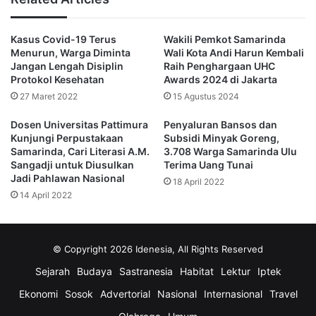
stunting ini tentu beririsan dengan warga yang kurang
mampu.
Kasus Covid-19 Terus
Wakili Pemkot Samarinda
Menurun, Warga Diminta
Wali Kota Andi Harun Kembali
“Pemkot Samarinda terus melakukan upaya-upaya
Jangan Lengah Disiplin
Raih Penghargaan UHC
penurunan stunting, salah satunya adalah pemberian
Protokol Kesehatan
Awards 2024 di Jakarta
makanan tambahan dan didukung dengan pola asuh yang
27 Maret 2022
15 Agustus 2024
baik dari orang tua,”ungkapnya.
Dosen Universitas Pattimura
Penyaluran Bansos dan
Kunjungi Perpustakaan
Subsidi Minyak Goreng,
Rusmadi mengatakan bahwa stunting dapat merusak masa
Samarinda, Cari Literasi A.M.
3.708 Warga Samarinda Ulu
Sangadji untuk Diusulkan
Terima Uang Tunai
depan bangsa karena dampaknya bisa sangat fatal.
Jadi Pahlawan Nasional
18 April 2022
14 April 2022
Di antaranya adalah keterlambatan perkembangan mental
dan fisik, rendahnya produktivitas, serta mudah terserang
berbagai penyakit.
© Copyright 2026 Idenesia, All Rights Reserved
Sejarah
Budaya
Sastranesia
Habitat
Lektur
Iptek
“Apa lagi kita bicara bonus demografi tahun 2044 yang
didominasi generasi emas atau usia produktif. Untuk itu
Ekonomi
Sosok
Advertorial
Nasional
Internasional
Travel
harus benar-benar memanfaatkan bonus demografi ini.