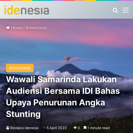
Search
M
Home
/
Advertorial
Advertorial
Wawali Samarinda Lakukan
Audiensi Bersama IDI Bahas
Upaya Penurunan Angka
Stunting
Redaksi Idenesia
5 April 2023
0
1 minute read