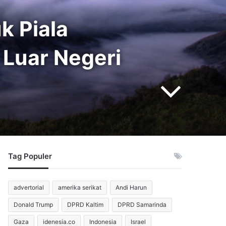
k Piala
 Luar Negeri
Tag Populer
advertorial
amerika serikat
Andi Harun
Donald Trump
DPRD Kaltim
DPRD Samarinda
Gaza
idenesia.co
Indonesia
Israel