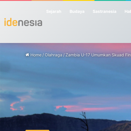
Sejarah
Budaya
Sastranesia
Hab
Home
/
Olahraga
/
Zambia U-17 Umumkan Skuad Final