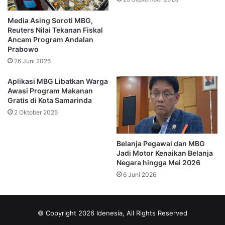
perbaikan.
Media Asing Soroti MBG,
Reuters Nilai Tekanan Fiskal
Sementara itu, wilayah Sumatra mencatat 758 kasus
Ancam Program Andalan
suspend. Dari jumlah tersebut, 610 SPPG telah kembali
Prabowo
beroperasi, sedangkan 148 lainnya masih menjalani
26 Juni 2026
evaluasi.
Aplikasi MBG Libatkan Warga
Awasi Program Makanan
Adapun wilayah Kalimantan, Sulawesi, Nusa Tenggara,
Gratis di Kota Samarinda
Maluku, dan Papua mencatat 3.959 SPPG pernah terkena
2 Oktober 2025
suspend. Saat ini masih ada 399 SPPG yang belum
memperoleh izin untuk kembali beroperasi.
Belanja Pegawai dan MBG
Jadi Motor Kenaikan Belanja
Nanik menjelaskan sebagian besar kasus suspend terjadi
Negara hingga Mei 2026
karena persoalan tata kelola organisasi, kondisi bangunan
6 Juni 2026
yang belum sesuai standar, hingga kualitas gizi makanan
yang belum memenuhi ketentuan.
© Copyright 2026 Idenesia, All Rights Reserved
BGN Temukan Berbagai