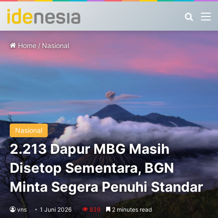
Search
M
Home
/
Nasional
Nasional
2.213 Dapur MBG Masih
Disetop Sementara, BGN
Minta Segera Penuhi Standar
vns
1 Juni 2026
839
2 minutes read