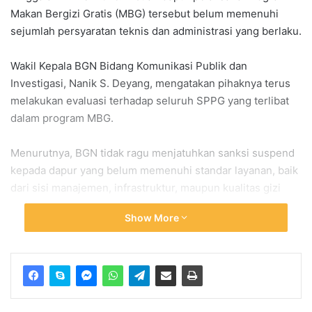
Makan Bergizi Gratis (MBG) tersebut belum memenuhi
sejumlah persyaratan teknis dan administrasi yang berlaku.
Wakil Kepala BGN Bidang Komunikasi Publik dan
Investigasi, Nanik S. Deyang, mengatakan pihaknya terus
melakukan evaluasi terhadap seluruh SPPG yang terlibat
dalam program MBG.
Menurutnya, BGN tidak ragu menjatuhkan sanksi suspend
kepada dapur yang belum memenuhi standar layanan, baik
dari sisi manajemen, infrastruktur, maupun kualitas gizi
makanan.
Show More
“Sejak program MBG dimulai pada 6 Januari 2025 hingga
29 Mei 2026, sebanyak 8.182 SPPG pernah menjalani
suspend dari total 27.208 SPPG yang saat ini beroperasi di
seluruh Indonesia,” ujar Nanik dalam keterangannya,
Minggu (31/5).