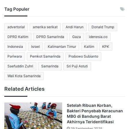
Tag Populer
Meski demikian, sebagian besar SPPG yang sempat
terkena sanksi telah melakukan perbaikan. BGN mencatat
advertorial
amerika serikat
Andi Harun
Donald Trump
5.659 SPPG sudah kembali beroperasi setelah memenuhi
ketentuan yang ditetapkan.
DPRD Kaltim
DPRD Samarinda
Gaza
idenesia.co
Indonesia
Israel
Kalimantan Timur
Kaltim
KPK
Jawa Menjadi Wilayah dengan
Pariwara
Pemkot Samarinda
Prabowo Subianto
Jumlah Suspend Terbanyak
Saefuddin Zuhri
Samarinda
Sri Puji Astuti
Data BGN menunjukkan Pulau Jawa menjadi wilayah
Wali Kota Samarinda
dengan jumlah suspend tertinggi. Dari 16.594 SPPG yang
Related Articles
beroperasi, sebanyak 3.466 unit pernah menjalani
suspend.
Setelah Ribuan Korban,
Saat ini, 1.666 SPPG di wilayah tersebut masih menjalani
Bakteri Penyebab Keracunan
MBG di Bandung Barat
penghentian operasional sementara. Sebanyak 1.800
Akhirnya Teridentifikasi
lainnya telah kembali aktif setelah menyelesaikan berbagai
29 September 2025