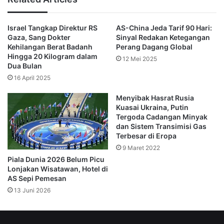
Terpadu (IPC) pekan lalu mencatat, sekitar 514.000 warga 
Gaza atau hampir seperempat populasi di wilayah tersebut 
telah masuk kategori kelaparan. Jumlah itu diprediksi 
Israel Tangkap Direktur RS
AS-China Jeda Tarif 90 Hari:
melonjak menjadi 641.000 orang pada akhir September 
Gaza, Sang Dokter
Sinyal Redakan Ketegangan
Kehilangan Berat Badanh
Perang Dagang Global
2025.
Hingga 20 Kilogram dalam
12 Mei 2025
Dua Bulan
Joyce Msuya, Asisten Sekretaris Jenderal PBB untuk 
Urusan Kemanusiaan, menegaskan bahwa lebih dari 
16 April 2025
setengah juta orang di Gaza kini menghadapi kelaparan, 
Menyibak Hasrat Rusia
kemelaratan, dan risiko kematian. Ia juga menyoroti 
Kuasai Ukraina, Putin
rusaknya sistem kesehatan, sanitasi, dan kurangnya 
Tergoda Cadangan Minyak
tempat berlindung layak.
dan Sistem Transimisi Gas
Terbesar di Eropa
Satu-satunya negara yang menolak resolusi adalah 
9 Maret 2022
Amerika Serikat. Wakil Duta Besar AS untuk PBB, Dorothy 
Piala Dunia 2026 Belum Picu
Shea, menyebut laporan IPC tidak lolos uji dan 
Lonjakan Wisatawan, Hotel di
mempertanyakan kredibilitasnya.
AS Sepi Pemesan
13 Juni 2026
“Kita semua menyadari kelaparan adalah masalah nyata di 
Gaza, dan ada kebutuhan signifikan yang harus dipenuhi. 
Mengatasi hal itu tetap prioritas bagi AS,” kata Shea.