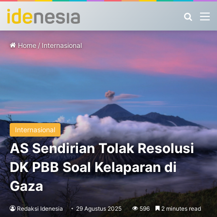
Search
M
Home
/
Internasional
Internasional
AS Sendirian Tolak Resolusi
DK PBB Soal Kelaparan di
Gaza
Redaksi Idenesia
29 Agustus 2025
596
2 minutes read