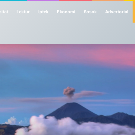
itat
Lektur
Iptek
Ekonomi
Sosok
Advertorial