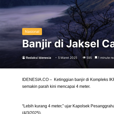
Nasional
Banjir di Jaksel C
Redaksi Idenesia
5 Maret 2025
595
1 minute re
IDENESIA.CO – Ketinggian banjir di Kompleks IK
semakin parah kini mencapai 4 meter.
“Lebih kurang 4 meter,” ujar Kapolsek Pesanggra
(4/3/2025).