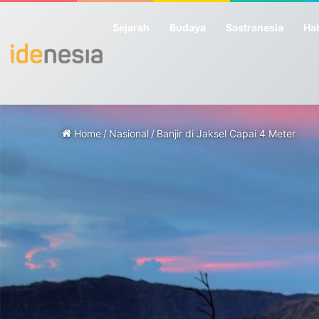
Sejarah
Budaya
Sastranesia
Hab
Home
/
Nasional
/
Banjir di Jaksel Capai 4 Meter