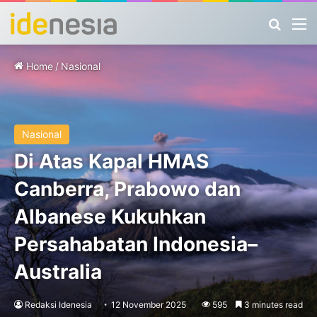
Search
M
Home
/
Nasional
Nasional
Di Atas Kapal HMAS
Canberra, Prabowo dan
Albanese Kukuhkan
Persahabatan Indonesia–
Australia
Redaksi Idenesia
12 November 2025
595
3 minutes read