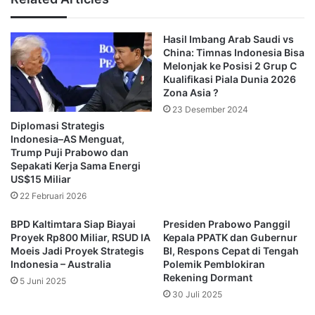
menghasilkan kesepakatan besar antara Indonesia dan 
Australia. Kedua negara menyetujui akan menandatangani 
perjanjian keamanan baru pada Januari 2026 mendatang.
Hasil Imbang Arab Saudi vs
China: Timnas Indonesia Bisa
Menurut Prabowo, seluruh negosiasi substansial telah selesai 
Melonjak ke Posisi 2 Grup C
pada pertemuan kali ini, dan kedua pihak telah menyepakati 
Kualifikasi Piala Dunia 2026
kerangka kerja sama yang lebih modern, komprehensif, serta 
Zona Asia ?
adaptif terhadap tantangan geopolitik kawasan.
23 Desember 2024
“Indonesia berkomitmen untuk bekerja sama erat dengan 
Diplomasi Strategis
Australia di bidang pertahanan dan keamanan. Kita adalah 
Indonesia–AS Menguat,
tetangga, dan hubungan ini perlu kita rawat dengan niat baik dan 
Trump Puji Prabowo dan
Sepakati Kerja Sama Energi
semangat persahabatan,” ujar Prabowo.
US$15 Miliar
Ia menambahkan, perjanjian keamanan ini bukan semata soal 
22 Februari 2026
pertahanan, tetapi juga penegasan niat kedua negara untuk 
menjaga stabilitas dan perdamaian kawasan Indo-Pasifik, 
BPD Kaltimtara Siap Biayai
Presiden Prabowo Panggil
terutama di tengah meningkatnya dinamika geopolitik global.
Proyek Rp800 Miliar, RSUD IA
Kepala PPATK dan Gubernur
Moeis Jadi Proyek Strategis
BI, Respons Cepat di Tengah
Dalam pernyataannya, Presiden Prabowo juga mengangkat 
Indonesia – Australia
Polemik Pemblokiran
filosofi sederhana namun bermakna dalam konteks hubungan 
Rekening Dormant
5 Juni 2025
antarnegara kita tidak bisa memilih tetangga.
30 Juli 2025
Ia menekankan bahwa kedekatan geografis antara Indonesia 