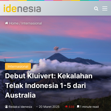
Search
M
Home
/
Internasional
Internasional
Debut Kluivert: Kekalahan
Telak Indonesia 1-5 dari
Australia
Redaksi Idenesia
20 Maret 2025
839
1 minute read