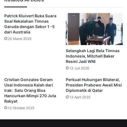
transisi yang lambat menjadi faktor utama kebobolan yang
begitu cepat.
Patrick Kluivert Buka Suara
Soal Kekalahan Timnas
Memasuki babak kedua, Australia masih mendominasi
Garuda dengan Sekor 1 -5
permainan. Dua gol tambahan dari tim tuan rumah semakin
dari Australia
menegaskan superioritas mereka.
20 Maret 2025
Selangkah Lagi Bela Timnas
Satu-satunya gol yang dicetak oleh Ole Romeny di babak
Indonesia, Mitchell Baker
kedua tidak mampu menghindarkan Indonesia dari
Resmi Jadi WNI
kekalahan telak.
13 Juli 2026
Cristian Gonzales Geram
Perkuat Hubungan Bilateral,
Usai Indonesia Kalah dari
Presiden Prabowo Awali Misi
Irak: Satu Orang Bisa
Diplomatik di Qatar
Apa yang Salah?
Hancurkan Mimpi 270 Juta
13 April 2025
Rakyat
12 Oktober 2025
Pertahanan Rapuh
Sejak awal, lini pertahanan Indonesia tampak
kesulitan menghadapi kecepatan dan agresivitas