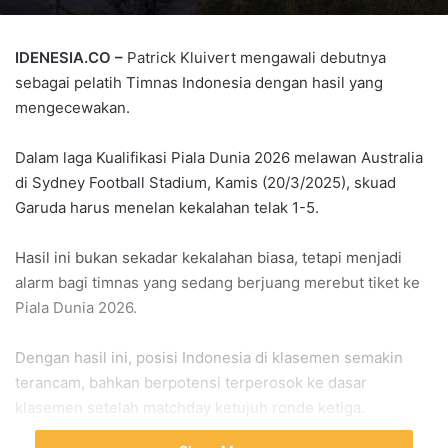
IDENESIA.CO –
Patrick Kluivert mengawali debutnya
sebagai pelatih Timnas Indonesia dengan hasil yang
mengecewakan.
Dalam laga Kualifikasi Piala Dunia 2026 melawan Australia
di Sydney Football Stadium, Kamis (20/3/2025), skuad
Garuda harus menelan kekalahan telak 1-5.
Hasil ini bukan sekadar kekalahan biasa, tetapi menjadi
alarm bagi timnas yang sedang berjuang merebut tiket ke
Piala Dunia 2026.
Dengan hasil ini, posisi Indonesia di klasemen semakin
terancam, bahkan berpotensi terperosok ke dasar
klasemen setelah matchday ketujuh ronde ketiga.