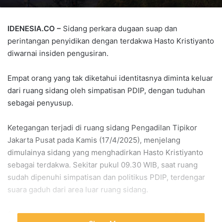
IDENESIA.CO –
Sidang perkara dugaan suap dan
perintangan penyidikan dengan terdakwa Hasto Kristiyanto
diwarnai insiden pengusiran.
Empat orang yang tak diketahui identitasnya diminta keluar
dari ruang sidang oleh simpatisan PDIP, dengan tuduhan
sebagai penyusup.
Ketegangan terjadi di ruang sidang Pengadilan Tipikor
Jakarta Pusat pada Kamis (17/4/2025), menjelang
dimulainya sidang yang menghadirkan Hasto Kristiyanto
sebagai terdakwa. Sekitar pukul 09.30 WIB, saat ruang
sudah dipenuhi simpatisan dan politikus PDIP, terdengar
suara gaduh dari area luar ruang sidang.
Sejumlah pendukung Hasto, termasuk politikus PDIP