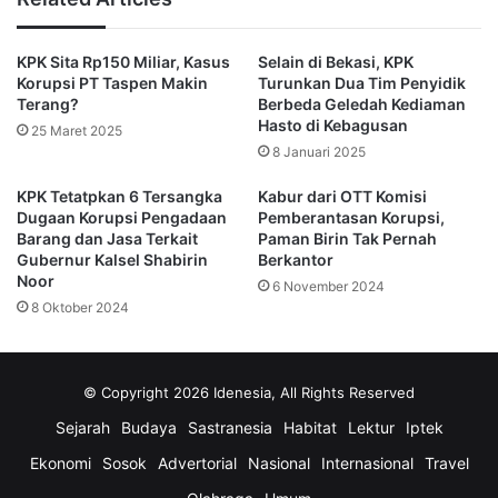
Mereka tidak melakukan perlawanan saat diminta keluar
KPK Sita Rp150 Miliar, Kasus
Selain di Bekasi, KPK
Dilansir dari CNNIndonesia.com mencatat bahwa mereka
Korupsi PT Taspen Makin
Turunkan Dua Tim Penyidik
tampak kebingungan namun tetap meninggalkan ruangan
Terang?
Berbeda Geledah Kediaman
dengan tenang.
Hasto di Kebagusan
25 Maret 2025
8 Januari 2025
Politikus PDIP Ganjar Pranowo yang juga hadir dalam
KPK Tetatpkan 6 Tersangka
Kabur dari OTT Komisi
sidang enggan memberikan komentar mengenai insiden
Dugaan Korupsi Pengadaan
Pemberantasan Korupsi,
tersebut.
Barang dan Jasa Terkait
Paman Birin Tak Pernah
Gubernur Kalsel Shabirin
Berkantor
Noor
6 November 2024
Pihak keamanan pengadilan pun belum memberikan
8 Oktober 2024
keterangan resmi soal identitas maupun status hukum
empat orang yang diusir itu.
© Copyright 2026 Idenesia, All Rights Reserved
Sementara itu, sidang tetap berlangsung dengan agenda
Sejarah
Budaya
Sastranesia
Habitat
Lektur
Iptek
mendengarkan keterangan tiga saksi yang dihadirkan jaksa
KPK, termasuk mantan Ketua KPU Arief Budiman dan eks
Ekonomi
Sosok
Advertorial
Nasional
Internasional
Travel
Komisioner Wahyu Setiawan.