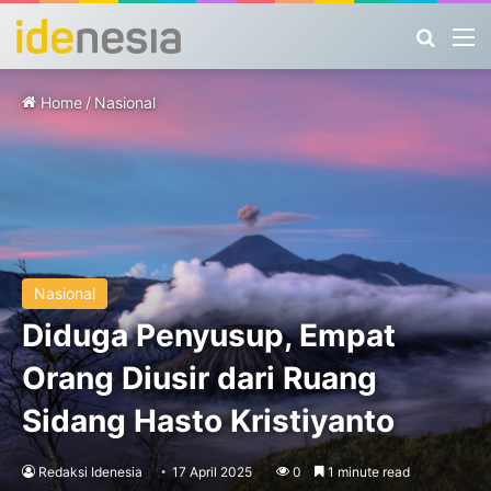
Search
M
Home
/
Nasional
Nasional
Diduga Penyusup, Empat
Orang Diusir dari Ruang
Sidang Hasto Kristiyanto
Redaksi Idenesia
17 April 2025
0
1 minute read