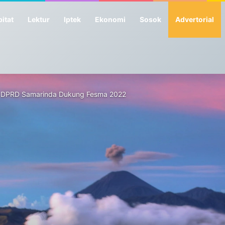
itat
Lektur
Iptek
Ekonomi
Sosok
Advertorial
ua DPRD Samarinda Dukung Fesma 2022