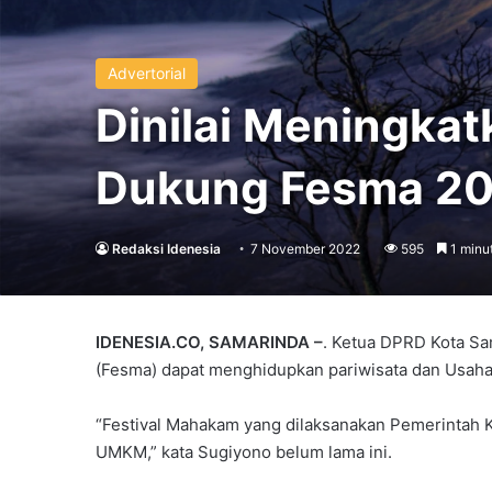
Advertorial
Dinilai Meningka
Dukung Fesma 2
Redaksi Idenesia
7 November 2022
595
1 minu
IDENESIA.CO, SAMARINDA –
. Ketua DPRD Kota Sa
(Fesma) dapat menghidupkan pariwisata dan Usah
“Festival Mahakam yang dilaksanakan Pemerintah 
UMKM,” kata Sugiyono belum lama ini.