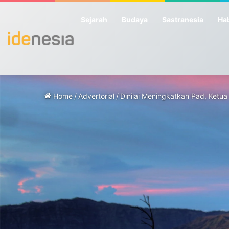
Sejarah
Budaya
Sastranesia
Hab
Home
/
Advertorial
/
Dinilai Meningkatkan Pad, Ket