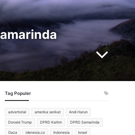
Samarinda
Tag Populer
advertorial
amerika serikat
Andi Harun
Donald Trump
DPRD Kaltim
DPRD Samarinda
Gaza
idenesia.co
Indonesia
Israel