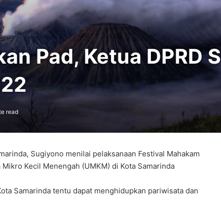
tkan Pad, Ketua DPRD 
022
te read
marinda, Sugiyono menilai pelaksanaan Festival Mahakam
a Mikro Kecil Menengah (UMKM) di Kota Samarinda
Kota Samarinda tentu dapat menghidupkan pariwisata dan