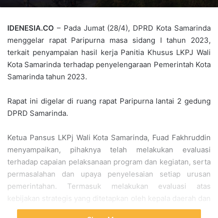
IDENESIA.CO
– Pada Jumat (28/4), DPRD Kota Samarinda
menggelar rapat Paripurna masa sidang I tahun 2023,
terkait penyampaian hasil kerja Panitia Khusus LKPJ Wali
Kota Samarinda terhadap penyelengaraan Pemerintah Kota
Samarinda tahun 2023.
Rapat ini digelar di ruang rapat Paripurna lantai 2 gedung
DPRD Samarinda.
Ketua Pansus LKPj Wali Kota Samarinda, Fuad Fakhruddin
menyampaikan, pihaknya telah melakukan evaluasi
terhadap capaian pelaksanaan program dan kegiatan, serta
permasalahan dan upaya penyelesaian setiap urusan
pemerintahan. Termasuk melakukan evaluasi atas
kebijakan strategis yang ditetapkan oleh kepala daerah dan
pelaksanaannya.