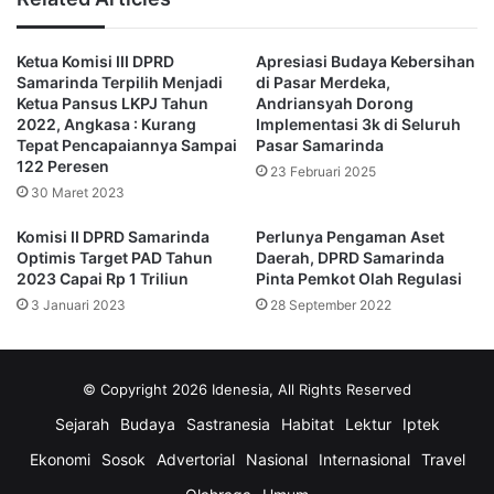
oleh pemerintah provinsi. Hal itu memuat permasalahan
dan upaya penyelesaian setiap tugas pembantuan atau
Ketua Komisi III DPRD
Apresiasi Budaya Kebersihan
penugasan pada Pemkot Samarinda.
Samarinda Terpilih Menjadi
di Pasar Merdeka,
Ketua Pansus LKPJ Tahun
Andriansyah Dorong
“Pansus telah memperoleh gambaran jelas dan
2022, Angkasa : Kurang
Implementasi 3k di Seluruh
Tepat Pencapaiannya Sampai
Pasar Samarinda
konfrehensif tentang berbagai kebijakan yang sudah
122 Peresen
23 Februari 2025
diimplementasikan, serta hasil capaian. Sehingga kami
30 Maret 2023
menginginkan agar dokumen LKPJ memuat informasi
penyelenggaraan pemerintah yang lengkap dengan data-
Komisi II DPRD Samarinda
Perlunya Pengaman Aset
Optimis Target PAD Tahun
Daerah, DPRD Samarinda
data yang ril, update dan layak dipercaya, ” ujar Fuad.
2023 Capai Rp 1 Triliun
Pinta Pemkot Olah Regulasi
3 Januari 2023
28 September 2022
Dikatakannya, terkait hasil kinerja Wali Kota Samarinda,
seluruh Fraksi di DPRD Samarinda memberikan
apresiasinya.
© Copyright 2026 Idenesia, All Rights Reserved
Sejarah
Budaya
Sastranesia
Habitat
Lektur
Iptek
“Teman-teman Fraksi mengapresiasi semua terkait kinerja
Wali Kota yang sudah mencapai persentase tinggi. Kita
Ekonomi
Sosok
Advertorial
Nasional
Internasional
Travel
juga sudah revisi terkait usulan Fraksi, cuma tidak kita