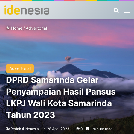
Search
M
Home
/
Advertorial
Advertorial
DPRD Samarinda Gelar
Penyampaian Hasil Pansus
LKPJ Wali Kota Samarinda
Tahun 2023
Redaksi Idenesia
28 April 2023
0
1 minute read