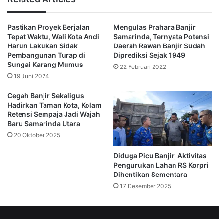
karena kondisi bisa berubah cepat,” tegas Suwarso.
BPBD juga memastikan bahwa akses ke sejumlah fasilitas vital, 
Pastikan Proyek Berjalan
Mengulas Prahara Banjir
seperti Bandara APT Pranoto, tetap dapat dilalui berkat 
Tepat Waktu, Wali Kota Andi
Samarinda, Ternyata Potensi
pengalihan dan pendampingan menggunakan kendaraan 
Harun Lakukan Sidak
Daerah Rawan Banjir Sudah
dalmas dan perahu penyelamat.
Pembangunan Turap di
Diprediksi Sejak 1949
Sungai Karang Mumus
22 Februari 2022
(Redaksi)
19 Juni 2024
Cegah Banjir Sekaligus
banjir
bpbd samarinda
Hadirkan Taman Kota, Kolam
Retensi Sempaja Jadi Wajah
fenomena backwater
Suwarso
Baru Samarinda Utara
20 Oktober 2025
Diduga Picu Banjir, Aktivitas
Pengurukan Lahan RS Korpri
Dihentikan Sementara
17 Desember 2025