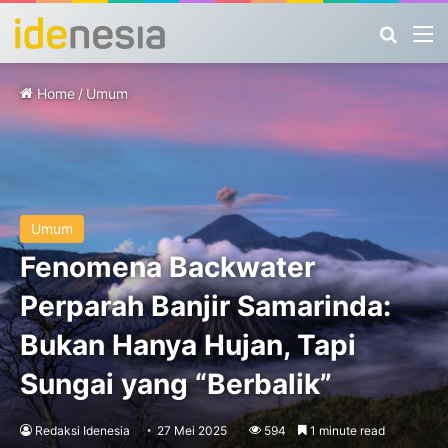
Search
M
Home
/
Umum
Umum
Fenomena Backwater
Perparah Banjir Samarinda:
Bukan Hanya Hujan, Tapi
Sungai yang “Berbalik”
Redaksi Idenesia
27 Mei 2025
594
1 minute read