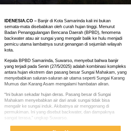
IDENESIA.CO – 
Banjir di Kota Samarinda kali ini bukan 
semata-mata disebabkan oleh curah hujan tinggi. Menurut 
Badan Penanggulangan Bencana Daerah (BPBD), fenomena 
backwater atau air sungai yang mengalir balik ke hulu menjadi 
pemicu utama lambatnya surut genangan di sejumlah wilayah 
kota.
Kepala BPBD Samarinda, Suwarso, menyebut bahwa banjir 
yang terjadi pada Senin (27/5/2025) adalah kombinasi kompleks 
antara hujan ekstrem dan pasang besar Sungai Mahakam, yang 
menyebabkan saluran-saluran air utama seperti Sungai Karang 
Mumus dan Karang Asam mengalami hambatan aliran.
“Ini bukan sekadar hujan deras. Pasang besar di Sungai 
Mahakam menyebabkan air dari anak sungai tidak bisa 
mengalir ke sungai induk. Akibatnya air menggenang di 
permukiman. Ini yang disebut backwater, dan dampaknya 
sangat terasa,” ungkap Suwarso.
Fenomena backwater terjadi ketika permukaan sungai utama 