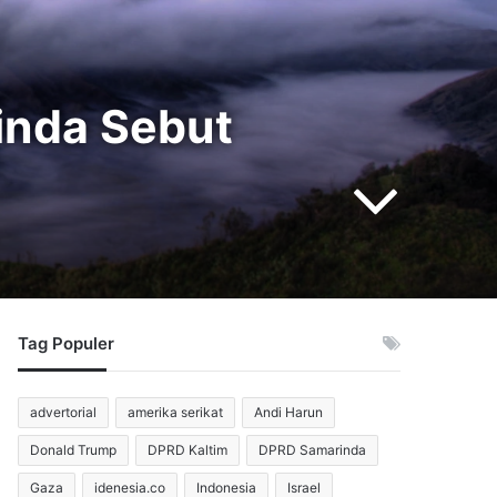
inda Sebut
Tag Populer
advertorial
amerika serikat
Andi Harun
Donald Trump
DPRD Kaltim
DPRD Samarinda
Gaza
idenesia.co
Indonesia
Israel