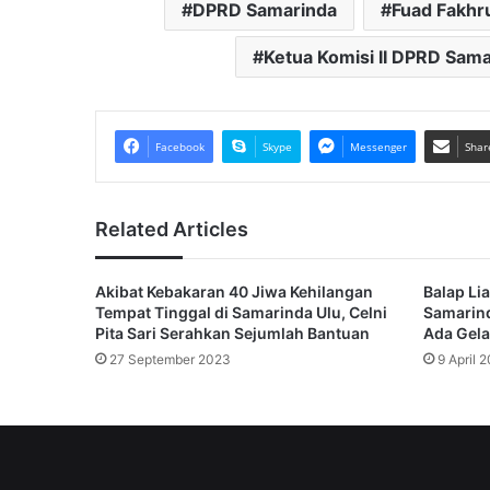
DPRD Samarinda
Fuad Fakhr
Ketua Komisi II DPRD Sama
Facebook
Skype
Messenger
Shar
Related Articles
Akibat Kebakaran 40 Jiwa Kehilangan
Balap Li
Tempat Tinggal di Samarinda Ulu, Celni
Samarind
Pita Sari Serahkan Sejumlah Bantuan
Ada Gela
27 September 2023
9 April 