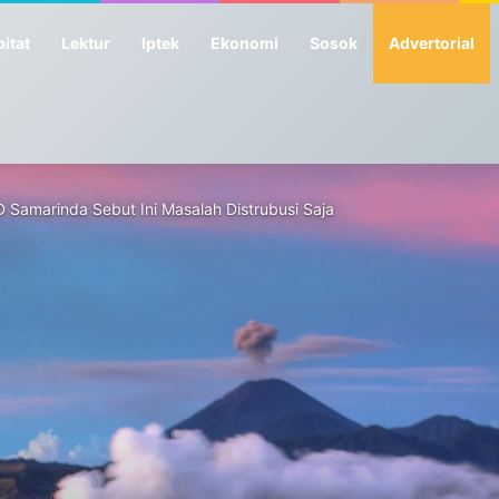
itat
Lektur
Iptek
Ekonomi
Sosok
Advertorial
D Samarinda Sebut Ini Masalah Distrubusi Saja