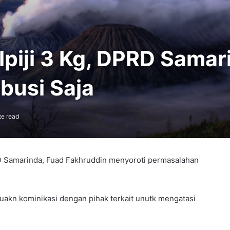
piji 3 Kg, DPRD Samar
ubusi Saja
te read
D Samarinda, Fuad Fakhruddin menyoroti permasalahan
akn kominikasi dengan pihak terkait unutk mengatasi