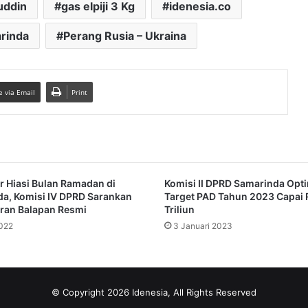
uddin
gas elpiji 3 Kg
idenesia.co
rinda
Perang Rusia – Ukraina
e via Email
Print
ar Hiasi Bulan Ramadan di
Komisi II DPRD Samarinda Opt
a, Komisi IV DPRD Sarankan
Target PAD Tahun 2023 Capai 
ran Balapan Resmi
Triliun
2022
3 Januari 2023
© Copyright 2026 Idenesia, All Rights Reserved