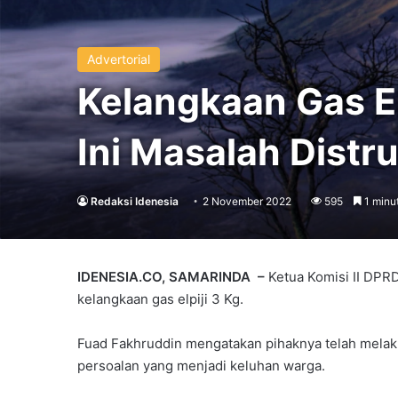
Advertorial
Kelangkaan Gas El
Ini Masalah Distr
Redaksi Idenesia
2 November 2022
595
1 minu
IDENESIA.CO, SAMARINDA –
Ketua Komisi II DPR
kelangkaan gas elpiji 3 Kg.
Fuad Fakhruddin mengatakan pihaknya telah melaku
persoalan yang menjadi keluhan warga.