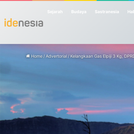
Sejarah
Budaya
Sastranesia
Hab
Home
/
Advertorial
/
Kelangkaan Gas Elpiji 3 Kg, DPR