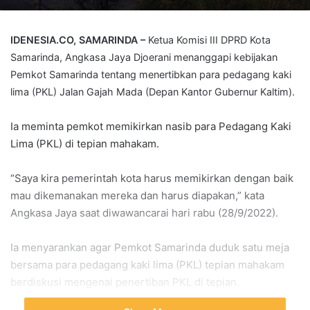
IDENESIA.CO, SAMARINDA –
Ketua Komisi III DPRD Kota
Samarinda, Angkasa Jaya Djoerani menanggapi kebijakan
Pemkot Samarinda tentang menertibkan para pedagang kaki
lima (PKL) Jalan Gajah Mada (Depan Kantor Gubernur Kaltim).
Ia meminta pemkot memikirkan nasib para Pedagang Kaki
Lima (PKL) di tepian mahakam.
“Saya kira pemerintah kota harus memikirkan dengan baik
mau dikemanakan mereka dan harus diapakan,” kata
Angkasa Jaya saat diwawancarai hari rabu (28/9/2022).
Ia menyarankan agar Pemkot Samarinda duduk satu meja
bersama para pedagang kaki lima (PKL) tepian mahakam
berdiskusi mengenai penertiban PKL di tepian.