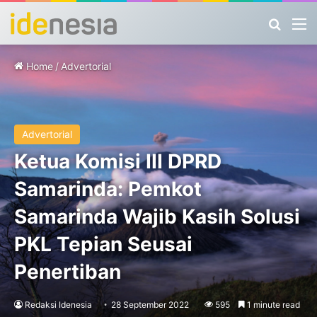
Search
M
Home
/
Advertorial
Advertorial
Ketua Komisi III DPRD
Samarinda: Pemkot
Samarinda Wajib Kasih Solusi
PKL Tepian Seusai
Penertiban
Redaksi Idenesia
28 September 2022
595
1 minute read