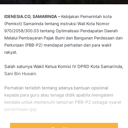
IDENESIA.CO, SAMARINDA –
Kebijakan Pemerintah kota
(Pemkot) Samarinda tentang instruksi Wali Kota Nomor
970/2058/300.03 tentang Optimalisasi Pendapatan Daerah
Melalui Pembayaran Pajak Bumi dan Bangunan Perdesaan dan
Perkotaan (PBB-P2) mendapat perhatian dari para wakil
rakyat.
Salah satunya Wakil Ketua Komisi IV DPRD Kota Samarinda,
Sani Bin Husain.
Perhatian terlebih tentang adanya bantuan opsional
kepada para guru atau tenaga didik apabila mengalami
kendala untuk memenuhi lampiran PBB-P2 sebagai syarat
penerimaan gaji.
“Tapi bicara khusus untuk guru kita yang honorer, saya