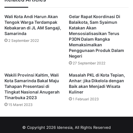
imbuhnya.
Wali Kota Andi Harun Akan
Gelar Rapat Koordinasi Di
Ia pun menegaskan agar kebijakan ini dapat membantu
Tengok Warga Terdampak
Balaikota, Sam Syaimun
pemkot dan tidak berimbas kepada mayarakat yang tidak
Kebakaran di JL AM Sangaji,
Katakan Akan
salah.
Samarinda
Mensosialisasikan Terus
P3DN Dalam Rangka
2 September 2022
Memaksimalkan
“Jadi jangan sampai gaji mereka tertahan sebagai akibat
Penggunaan Produk Dalam
dari kesalahan yang tidak mereka lakukan,” terangnya.
Negeri
27 September 2022
Untuk itu Sani sapaannya memberikan solusi dengan
Wakili Provinsi Kaltim, Wali
Masalah PKL di Kota Tepian,
menghimbau dua hal, yakni kepada semua pemilik sewaan
Kota Samarinda Bakal Maju
Anhar: jika Dikelola dengan
atau kos agar melunasi pembayaran PBB agar tidak
Tahapan Presentasi di
Baik akan Menjadi Wisata
Tingkat Nasional Anugerah
Kuliner
menyusahkan penyewanya.
Tinarbuka 2023
1 Februari 2023
15 Maret 2023
Lalu Diknas menyiapkan langkah-langkah opsional kepada
Guru jika mereka menemukan hambatan di lapangan dalam
mengumpulkan syarat tersebut. (Advetorial)
© Copyright 2026 Idenesia, All Rights Reserved