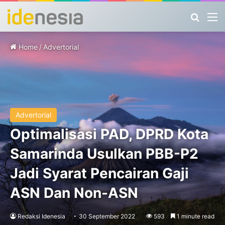
Search
M
Home
/
Advertorial
Advertorial
Optimalisasi PAD, DPRD Kota
Samarinda Usulkan PBB-P2
Jadi Syarat Pencairan Gaji
ASN Dan Non-ASN
Redaksi Idenesia
30 September 2022
593
1 minute read