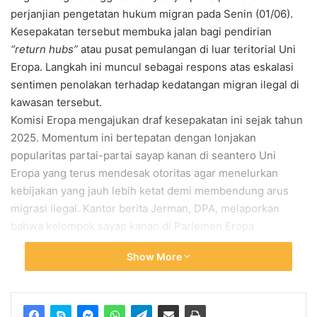
perjanjian pengetatan hukum migran pada Senin (01/06).
Kesepakatan tersebut membuka jalan bagi pendirian
“return hubs”
atau pusat pemulangan di luar teritorial Uni
Eropa. Langkah ini muncul sebagai respons atas eskalasi
sentimen penolakan terhadap kedatangan migran ilegal di
kawasan tersebut.
Komisi Eropa mengajukan draf kesepakatan ini sejak tahun
2025. Momentum ini bertepatan dengan lonjakan
popularitas partai-partai sayap kanan di seantero Uni
Eropa yang terus mendesak otoritas agar menelurkan
kebijakan yang jauh lebih ketat demi membendung arus
migrasi ilegal. Kantor berita Jerman, DPA, melaporkan
bahwa kelompok sayap kanan di Parlemen Eropa
memberikan dukungan penuh terhadap kesepakatan ini,
Show More
sebuah fenomena yang jarang terjadi sebelumnya dalam
politik regional.