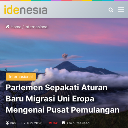
Search
M
Home
/
Internasional
Internasional
Parlemen Sepakati Aturan
Baru Migrasi Uni Eropa
Mengenai Pusat Pemulangan
vns
2 Juni 2026
841
3 minutes read