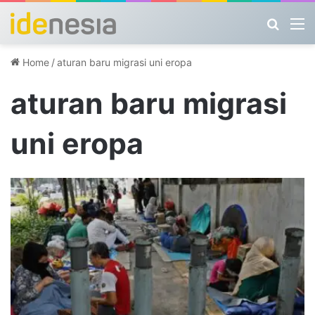
Search
M
Home
/
aturan baru migrasi uni eropa
aturan baru migrasi
uni eropa