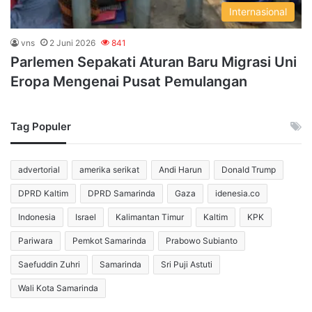
Internasional
vns
2 Juni 2026
841
Parlemen Sepakati Aturan Baru Migrasi Uni
Eropa Mengenai Pusat Pemulangan
Tag Populer
advertorial
amerika serikat
Andi Harun
Donald Trump
DPRD Kaltim
DPRD Samarinda
Gaza
idenesia.co
Indonesia
Israel
Kalimantan Timur
Kaltim
KPK
Pariwara
Pemkot Samarinda
Prabowo Subianto
Saefuddin Zuhri
Samarinda
Sri Puji Astuti
Wali Kota Samarinda