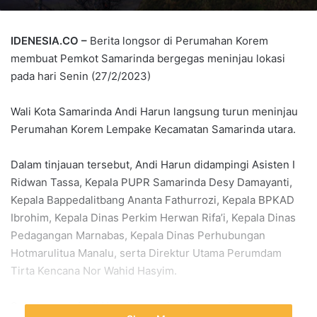
IDENESIA.CO
–
Berita longsor di Perumahan Korem
membuat Pemkot Samarinda bergegas meninjau lokasi
pada hari Senin (27/2/2023)
Wali Kota Samarinda Andi Harun langsung turun meninjau
Perumahan Korem Lempake Kecamatan Samarinda utara.
Dalam tinjauan tersebut, Andi Harun didampingi Asisten I
Ridwan Tassa, Kepala PUPR Samarinda Desy Damayanti,
Kepala Bappedalitbang Ananta Fathurrozi, Kepala BPKAD
Ibrohim, Kepala Dinas Perkim Herwan Rifa’i, Kepala Dinas
Pedagangan Marnabas, Kepala Dinas Perhubungan
Hotmarulitua Manalu, serta Direktur Utama Perumdam
Tirta Kencana Nor Wahid Hasyim.
Sebelumnya Andi Harun menerima laporan bahwa ada