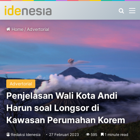
Search
M
Home
/
Advertorial
Advertorial
Penjelasan Wali Kota Andi
Harun soal Longsor di
Kawasan Perumahan Korem
Redaksi Idenesia
27 Februari 2023
595
1 minute read