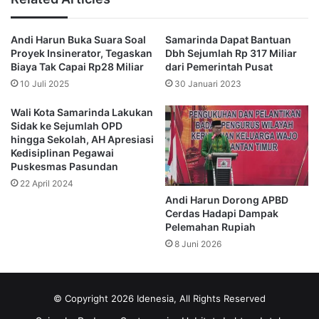
menggunakan APBD,” ucapnya saat ditemui usai tinjauan.
Andi Harun Buka Suara Soal
Samarinda Dapat Bantuan
Andi Harun mengatakan dalam perjalanan ke tempat
Proyek Insinerator, Tegaskan
Dbh Sejumlah Rp 317 Miliar
tersebut ia menemukan di sana sarana air bersihnya itu
Biaya Tak Capai Rp28 Miliar
dari Pemerintah Pusat
masih menggunakan pihak swasta yang kualitasnya sangat
10 Juli 2025
30 Januari 2023
memprihatinkan.
Wali Kota Samarinda Lakukan
Sidak ke Sejumlah OPD
Atas dasar itu, ia sudah meminta Perumdam Tirta Kencana
hingga Sekolah, AH Apresiasi
berkoordinasi dengan perwakilan warga untuk menyiapkan
Kedisiplinan Pegawai
Puskesmas Pasundan
pemasangan booster air.
22 April 2024
Andi Harun Dorong APBD
“Sehingga tadi sudah koordinasi dengan lurah dan camat
Cerdas Hadapi Dampak
ternyata ada tanah hibah yang bisa di gunakan untuk
Pelemahan Rupiah
pemasangan booster air,” ujarnya.
8 Juni 2026
Ia mengungkapkan bahwa pada minggu ini PDAM akan
menghitung berapa kebutuhan dan membangun booster
© Copyright 2026 Idenesia, All Rights Reserved
sekitar 150 liter.