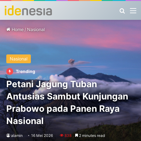
Search
M
Home
/
Nasional
Nasional
Trending
Petani Jagung Tuban
Antusias Sambut Kunjungan
Prabowo pada Panen Raya
Nasional
alamin
16 Mei 2026
838
2 minutes read