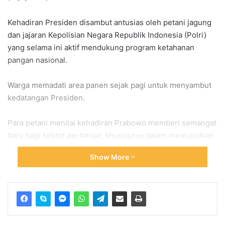
Kehadiran Presiden disambut antusias oleh petani jagung
dan jajaran Kepolisian Negara Republik Indonesia (Polri)
yang selama ini aktif mendukung program ketahanan
pangan nasional.
Warga memadati area panen sejak pagi untuk menyambut
kedatangan Presiden.
Para petani menilai kehadiran Prabowo memberi semangat
baru bagi sektor pertanian, khususnya dalam mewujudkan
target swasembada jagung nasional.
Show More
Kabupaten Tuban sendiri dikenal sebagai salah satu sentra
produksi jagung terbesar di Jawa Timur.
Tahun ini, sekitar 629 hektare lahan jagung di wilayah
tersebut memasuki masa panen.