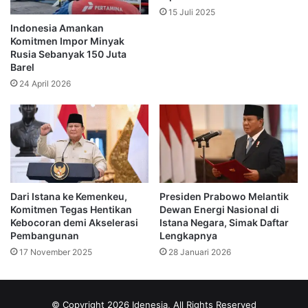
Polri Perkuat Pendampingan Petani
15 Juli 2025
Indonesia Amankan
Irjen Anwar menegaskan keberhasilan sektor pangan tidak
Komitmen Impor Minyak
bisa dicapai oleh satu pihak saja.
Rusia Sebanyak 150 Juta
Barel
Menurut dia, seluruh elemen bangsa harus terlibat aktif
24 April 2026
mendukung petani agar produksi pangan nasional terus
meningkat.
Polri, kata dia, terus memperkuat pendampingan melalui
distribusi bibit unggul, bantuan pupuk, penyediaan alat
pertanian, hingga penguatan koordinasi dengan kelompok
Dari Istana ke Kemenkeu,
Presiden Prabowo Melantik
tani di berbagai daerah.
Komitmen Tegas Hentikan
Dewan Energi Nasional di
Kebocoran demi Akselerasi
Istana Negara, Simak Daftar
“Ketahanan pangan adalah kekuatan bangsa. Saat petani
Pembangunan
Lengkapnya
semakin kuat dan hasil produksi meningkat, Indonesia
17 November 2025
28 Januari 2026
semakin siap mewujudkan kemandirian pangan yang
berkelanjutan,” katanya.
© Copyright 2026 Idenesia, All Rights Reserved