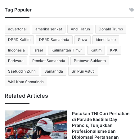
Tag Populer
Potensi itu menjadikan Tuban sebagai daerah strategis
dalam mendukung ketahanan pangan nasional.
advertorial
amerika serikat
Andi Harun
Donald Trump
Asisten Kapolri Bidang SDM sekaligus Kasatgas Ketahanan
DPRD Kaltim
DPRD Samarinda
Gaza
idenesia.co
Pangan Polri, Anwar, mengatakan Panen Raya Jagung
Indonesia
Israel
Kalimantan Timur
Kaltim
KPK
Serentak menjadi bukti nyata sinergi pemerintah, Polri, dan
petani.
Pariwara
Pemkot Samarinda
Prabowo Subianto
Saefuddin Zuhri
Samarinda
Sri Puji Astuti
“Polri bersama petani jagung Tuban menyambut penuh
Wali Kota Samarinda
semangat rencana kehadiran Bapak Presiden RI pada
Panen Raya Jagung Serentak Kuartal II Tahun 2026.
Related Articles
Kehadiran Presiden di tengah petani menjadi motivasi
besar untuk terus meningkatkan produktivitas dan
Pasukan TNI Curi Perhatian
memperkuat langkah menuju swasembada jagung
di Parade Bastille Day
nasional,” ujar Irjen Anwar kepada wartawan.
Prancis, Tunjukkan
Profesionalisme dan
Diplomasi Pertahanan