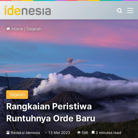
Search
M
Home
/
Sejarah
Sejarah
Rangkaian Peristiwa
Runtuhnya Orde Baru
Redaksi Idenesia
13 Mei 2023
596
3 minutes read