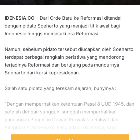
IDENESIA.CO
– Dari Orde Baru ke Reformasi ditandai
dengan pidato Soeharto yang menjadi titik awal bagi
Indonesia hinggs memasuki era Reformasi.
Namun, sebelum pidato tersebut diucapkan oleh Soeharto
terdapat berbagai rangkain peristiwa yang mendorong
terjadinya Reformasi dan berujung pada mundurnya
Soeharto dari kursi kepresidenan.
Salah satu pidato yang terekam sejarah, bunyinya :
“Dengan memperhatikan ketentuan Pasal 8 UUD 1945, dan
setelah dengan sungguh-sungguh memperhatikan
pandangan Pimpinan Dewan Perwakilan Rakyat dan
Pimpinan Fraksi-Fraksi yang ada di dalamnya, saya
memutuskan untuk menyatakan berhenti dari jabatan saya