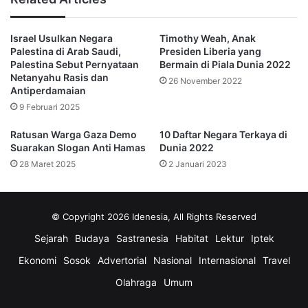
sekutu dekat Israel, Amerika Serikat. Gedung Putih 
menegaskan Presiden Donald Trump tidak menyetujui aksi 
militer Israel di wilayah sekutu Washington tersebut.
Israel Usulkan Negara
Timothy Weah, Anak
Palestina di Arab Saudi,
Presiden Liberia yang
Meski begitu, Israel tetap bersikukuh. Dubes Israel untuk PBB, 
Palestina Sebut Pernyataan
Bermain di Piala Dunia 2022
Danny Danon, menyatakan negaranya tidak selalu bertindak 
Netanyahu Rasis dan
26 November 2022
demi kepentingan AS. 
Antiperdamaian
9 Februari 2025
“Kami berkoordinasi dan menghargai dukungan luar biasa dari 
Amerika Serikat, tetapi terkadang kami membuat keputusan 
Ratusan Warga Gaza Demo
10 Daftar Negara Terkaya di
sendiri dan baru memberi tahu mereka setelahnya,” kata Danon 
Suarakan Slogan Anti Hamas
Dunia 2022
kepada radio Israel.
28 Maret 2025
2 Januari 2023
Danon juga menegaskan, serangan di Doha bukanlah serangan 
terhadap Qatar. 
© Copyright 2026 Idenesia, All Rights Reserved
“Itu bukan serangan terhadap Qatar atau negara Arab mana 
pun. Saat ini kami hanya menargetkan Hamas sebagai 
Sejarah
Budaya
Sastranesia
Habitat
Lektur
Iptek
organisasi teroris,” ujarnya.
Ekonomi
Sosok
Advertorial
Nasional
Internasional
Travel
Ketegangan ini menambah dinamika baru di kawasan Timur 
Olahraga
Umum
Tengah, khususnya hubungan Israel dengan negara-negara 
Teluk. Qatar selama ini dikenal sebagai salah satu pihak yang 