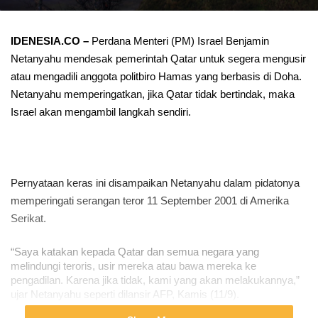
IDENESIA.CO –
Perdana Menteri (PM) Israel Benjamin
Netanyahu mendesak pemerintah Qatar untuk segera mengusir
atau mengadili anggota politbiro Hamas yang berbasis di Doha.
Netanyahu memperingatkan, jika Qatar tidak bertindak, maka
Israel akan mengambil langkah sendiri.
Pernyataan keras ini disampaikan Netanyahu dalam pidatonya
memperingati serangan teror 11 September 2001 di Amerika
Serikat.
“Saya katakan kepada Qatar dan semua negara yang 
melindungi teroris, usir mereka atau bawa mereka ke 
pengadilan. Karena jika tidak, kami yang akan melakukannya,” 
ujar Netanyahu seperti dilansir AFP, Kamis (11/9).