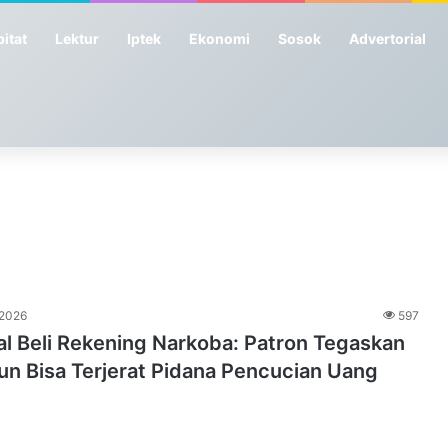
itat
Lektur
Iptek
Ekonomi
Sosok
Advertorial
 2026
597
l Beli Rekening Narkoba: Patron Tegaskan
un Bisa Terjerat Pidana Pencucian Uang