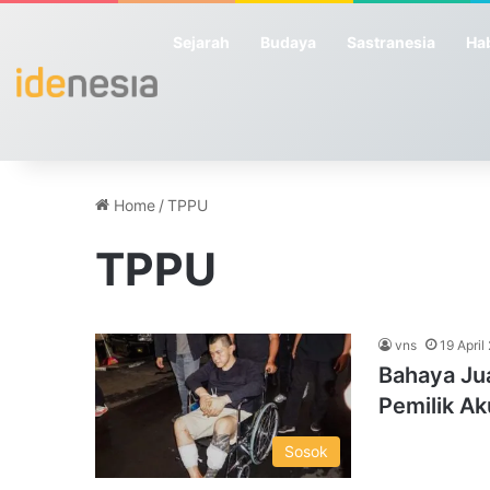
Sejarah
Budaya
Sastranesia
Hab
Home
/
TPPU
TPPU
vns
19 April
Bahaya Jua
Pemilik Ak
Sosok