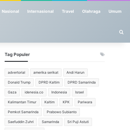
Nasional
Internasional
Travel
Olahraga
Umum
Se
Tag Populer
advertorial
amerika serikat
Andi Harun
Donald Trump
DPRD Kaltim
DPRD Samarinda
Gaza
idenesia.co
Indonesia
Israel
Kalimantan Timur
Kaltim
KPK
Pariwara
Pemkot Samarinda
Prabowo Subianto
Saefuddin Zuhri
Samarinda
Sri Puji Astuti