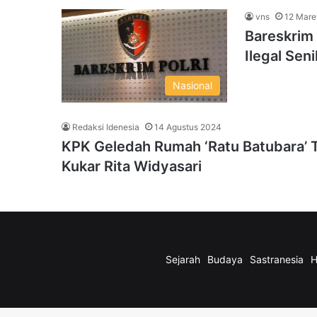
vns
12 Mare
Bareskrim
Ilegal Seni
Nasional
Redaksi Idenesia
14 Agustus 2024
KPK Geledah Rumah ‘Ratu Batubara’ T
Kukar Rita Widyasari
Sejarah
Budaya
Sastranesia
H