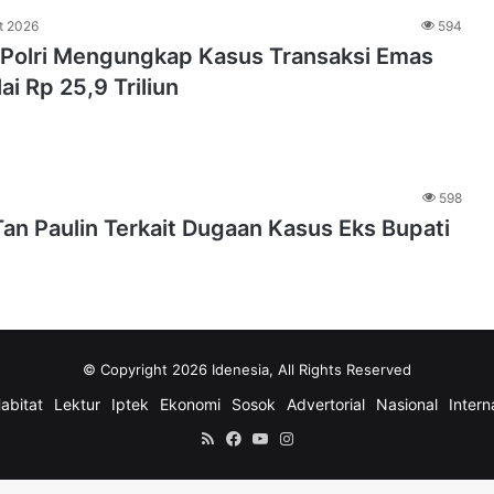
t 2026
594
 Polri Mengungkap Kasus Transaksi Emas
lai Rp 25,9 Triliun
598
an Paulin Terkait Dugaan Kasus Eks Bupati
© Copyright 2026 Idenesia, All Rights Reserved
abitat
Lektur
Iptek
Ekonomi
Sosok
Advertorial
Nasional
Intern
RSS
Facebook
YouTube
Instagram