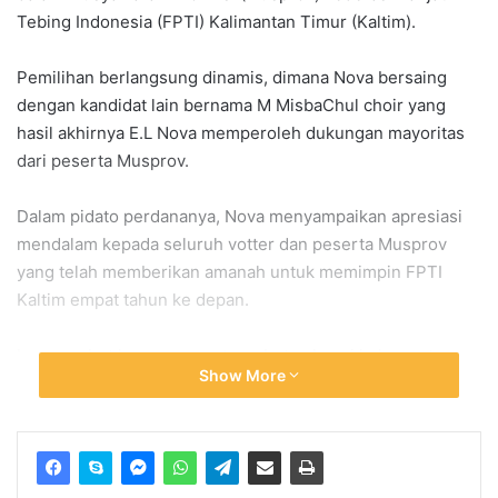
Tebing Indonesia (FPTI) Kalimantan Timur (Kaltim).
Pemilihan berlangsung dinamis, dimana Nova bersaing
dengan kandidat lain bernama M MisbaChul choir yang
hasil akhirnya E.L Nova memperoleh dukungan mayoritas
dari peserta Musprov.
Dalam pidato perdananya, Nova menyampaikan apresiasi
mendalam kepada seluruh votter dan peserta Musprov
yang telah memberikan amanah untuk memimpin FPTI
Kaltim empat tahun ke depan.
Ia menyebut kepercayaan tersebut sebagai kehormatan
Show More
sekaligus tanggung jawab besar yang harus dijalankan
secara sungguh-sungguh.
“Saya menyampaikan terima kasih dan penghargaan
sebesar-besarnya kepada seluruh peserta Musprov yang