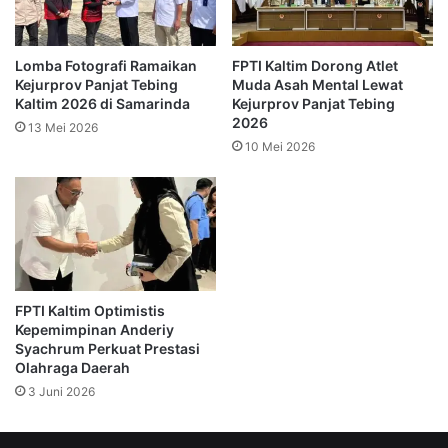
Timur,” katanya.
Lomba Fotografi Ramaikan
FPTI Kaltim Dorong Atlet
Ia menyebut panjat tebing bukan sekadar olahraga
Kejurprov Panjat Tebing
Muda Asah Mental Lewat
prestasi, tetapi juga wadah pembinaan karakter dan disiplin
Kaltim 2026 di Samarinda
Kejurprov Panjat Tebing
bagi generasi muda. Karena itu, penguatan struktur
2026
13 Mei 2026
organisasi dan pembinaan jangka panjang menjadi fokus
10 Mei 2026
utama kepemimpinannya.
Visi dan Misi untuk Kemajuan FPTI Kaltim
Dalam forum tersebut, Nova memperkenalkan visi
organisasi yang akan menjadi arah kerja kepengurusan
FPTI Kaltim Optimistis
2025–2029. Visi itu berbunyi:
Kepemimpinan Anderiy
Syachrum Perkuat Prestasi
Olahraga Daerah
“Mewujudkan FPTI Kalimantan Timur yang unggul,
3 Juni 2026
profesional, dan berprestasi nasional maupun
internasional melalui pembinaan atlet berkelanjutan,