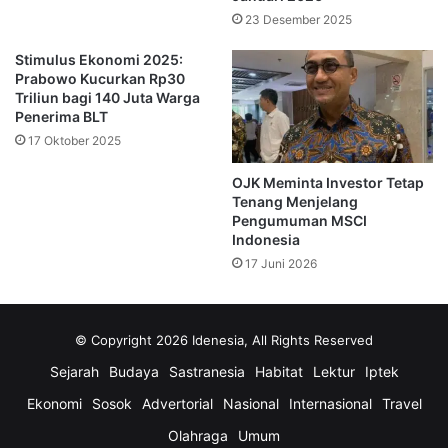
23 Desember 2025
“Fundamental ekonomi Indonesia tetap kuat. Pemerintah
berkomitmen menyelesaikan agenda reformasi pasar
Stimulus Ekonomi 2025:
modal agar kepercayaan investor terus terjaga,” katanya.
Prabowo Kucurkan Rp30
Triliun bagi 140 Juta Warga
Penerima BLT
Selain itu, MSCI juga tidak menemukan persoalan terkait
17 Oktober 2025
pembatasan kepemilikan asing yang sebelumnya sering
OJK Meminta Investor Tetap
menjadi perhatian dalam evaluasi aksesibilitas pasar.
Tenang Menjelang
Pengumuman MSCI
Delapan Langkah Reformasi
Indonesia
17 Juni 2026
Pasar Modal Terus Dipercepat
Untuk memperkuat daya saing pasar modal nasional,
© Copyright 2026 Idenesia, All Rights Reserved
pemerintah bersama OJK menjalankan sejumlah agenda
Sejarah
Budaya
Sastranesia
Habitat
Lektur
Iptek
reformasi.
Ekonomi
Sosok
Advertorial
Nasional
Internasional
Travel
Salah satu langkah utama ialah menaikkan ketentuan free
Olahraga
Umum