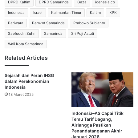
DPRD Kaltim
DPRD Samarinda
Gaza
idenesia.co
Reformasi
Indonesia
Israel
Kalimantan Timur
Kaltim
KPK
Airlangga menilai evaluasi MSCI justru menjadi pengingat
Pariwara
Pemkot Samarinda
Prabowo Subianto
penting untuk mempercepat reformasi pasar modal yang
Saefuddin Zuhri
Samarinda
Sri Puji Astuti
selama ini telah berjalan.
Wali Kota Samarinda
Menurutnya, pemerintah tidak melihat penyesuaian
Related Articles
tersebut sebagai sinyal pelemahan fundamental ekonomi.
Sebaliknya, catatan itu menunjukkan perlunya peningkatan
Sejarah dan Peran IHSG
transparansi pasar dan kualitas keterbukaan informasi bagi
dalam Perekonomian
Indonesia
investor global.
18 Maret 2025
Ia menegaskan pemerintah bersama Otoritas Jasa
Keuangan (OJK) dan Bursa Efek Indonesia (BEI) telah
Indonesia–AS Capai Titik
Temu Tarif Dagang,
menjalankan berbagai langkah pembenahan untuk
Airlangga Pastikan
meningkatkan kepercayaan investor.
Penandatanganan Akhir
Januari 2026