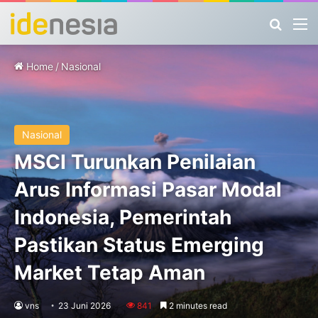
Search
M
Home
/
Nasional
Nasional
MSCI Turunkan Penilaian
Arus Informasi Pasar Modal
Indonesia, Pemerintah
Pastikan Status Emerging
Market Tetap Aman
vns
23 Juni 2026
841
2 minutes read