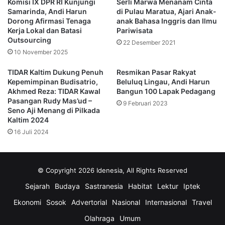
Komisi IX DPR RI Kunjungi
Serli Marwa Menanam Cinta
Berau,” ujarnya.
Samarinda, Andi Harun
di Pulau Maratua, Ajari Anak-
Dorong Afirmasi Tenaga
anak Bahasa Inggris dan Ilmu
Ia menambahkan, TBUPP Berau berperan sebagai
Kerja Lokal dan Batasi
Pariwisata
Outsourcing
katalisator perubahan dan pembaharu birokrasi, yang
22 Desember 2021
10 November 2025
diharapkan dapat menjadi motor inovasi dalam
mempercepat pelayanan publik.
TIDAR Kaltim Dukung Penuh
Resmikan Pasar Rakyat
Kepemimpinan Budisatrio,
Beluluq Lingau, Andi Harun
Akhmed Reza: TIDAR Kawal
Bangun 100 Lapak Pedagang
Menanggapi hal tersebut, Andi Harun memaparkan latar
Pasangan Rudy Mas’ud –
9 Februari 2023
belakang pembentukan TWAP yang terdiri dari ketua,
Seno Aji Menang di Pilkada
empat koordinator bidang SDM, Ekonomi, Infrastruktur
Kaltim 2024
Lingkungan Hidup Ketahanan Iklim, serta Hukum dan
16 Juli 2024
Pemerintahan dengan total 28 anggota.
Menurutnya, pembentukan TWAP lahir dari kebutuhan
© Copyright 2026 Idenesia, All Rights Reserved
untuk menghadirkan birokrasi yang lebih cepat, adaptif,
Sejarah
Budaya
Sastranesia
Habitat
Lektur
Iptek
dan mampu menjawab tantangan pembangunan perkotaan.
Ekonomi
Sosok
Advertorial
Nasional
Internasional
Travel
“Dalam tiga bulan masa orientasi, saya menyimpulkan
Olahraga
Umum