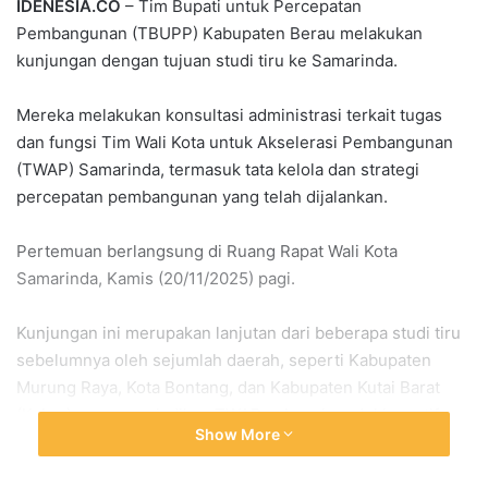
IDENESIA.CO
– Tim Bupati untuk Percepatan
Pembangunan (TBUPP) Kabupaten Berau melakukan
kunjungan dengan tujuan studi tiru ke Samarinda.
Mereka melakukan konsultasi administrasi terkait tugas
dan fungsi Tim Wali Kota untuk Akselerasi Pembangunan
(TWAP) Samarinda, termasuk tata kelola dan strategi
percepatan pembangunan yang telah dijalankan.
Pertemuan berlangsung di Ruang Rapat Wali Kota
Samarinda, Kamis (20/11/2025) pagi.
Kunjungan ini merupakan lanjutan dari beberapa studi tiru
sebelumnya oleh sejumlah daerah, seperti Kabupaten
Murung Raya, Kota Bontang, dan Kabupaten Kutai Barat
(Kubar), yang menjadikan TWAP sebagai model inovatif
Show More
percepatan pembangunan daerah.