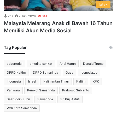
Iptek
vns
2 Juni 2026
841
Malaysia Melarang Anak di Bawah 16 Tahun
Memiliki Akun Media Sosial
Tag Populer
advertorial
amerika serikat
Andi Harun
Donald Trump
DPRD Kaltim
DPRD Samarinda
Gaza
idenesia.co
Indonesia
Israel
Kalimantan Timur
Kaltim
KPK
Pariwara
Pemkot Samarinda
Prabowo Subianto
Saefuddin Zuhri
Samarinda
Sri Puji Astuti
Wali Kota Samarinda